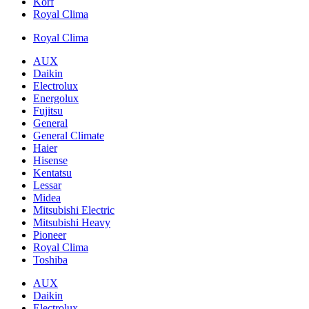
Korf
Royal Clima
Royal Clima
AUX
Daikin
Electrolux
Energolux
Fujitsu
General
General Climate
Haier
Hisense
Kentatsu
Lessar
Midea
Mitsubishi Electric
Mitsubishi Heavy
Pioneer
Royal Clima
Toshiba
AUX
Daikin
Electrolux