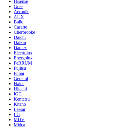
Hisense
Gree
Aeronik
AUX
Ballu
Casarte
Cherbrooke
Daichi
Daikin
Dantex
Electrolux
Energolux
FeRRUM
Fujitsu
Funai
General
Haier
Hitachi
IGC
Kentatsu
Kitano
Lessar
LG
MDV
Midea