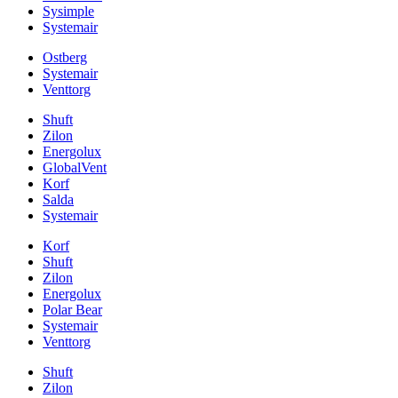
Sysimple
Systemair
Ostberg
Systemair
Venttorg
Shuft
Zilon
Energolux
GlobalVent
Korf
Salda
Systemair
Korf
Shuft
Zilon
Energolux
Polar Bear
Systemair
Venttorg
Shuft
Zilon