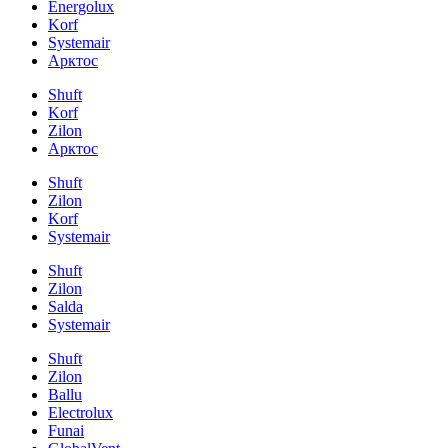
Energolux
Korf
Systemair
Арктос
Shuft
Korf
Zilon
Арктос
Shuft
Zilon
Korf
Systemair
Shuft
Zilon
Salda
Systemair
Shuft
Zilon
Ballu
Electrolux
Funai