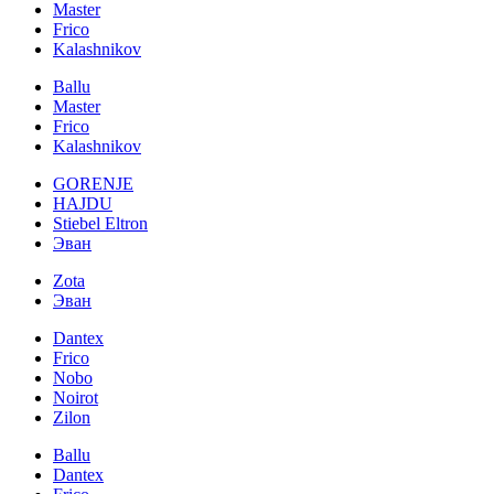
Master
Frico
Kalashnikov
Ballu
Master
Frico
Kalashnikov
GORENJE
HAJDU
Stiebel Eltron
Эван
Zota
Эван
Dantex
Frico
Nobo
Noirot
Zilon
Ballu
Dantex