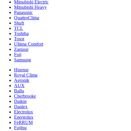
Mitsubishi Electric
Mitsubishi Heavy
Panasonic
QuattroClima
Shuft
TCL
Toshiba
Tosot
Ultima Comfort
Zanussi
Fuji
Samsung
Hisense
Royal Clima
Aeronik
AUX
Ballu
Cherbrooke
Daikin
Dantex
Electrolux
Energolux
FeRRUM
Fujitsu