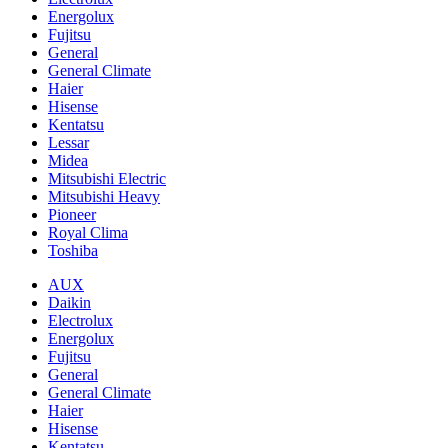
Energolux
Fujitsu
General
General Climate
Haier
Hisense
Kentatsu
Lessar
Midea
Mitsubishi Electric
Mitsubishi Heavy
Pioneer
Royal Clima
Toshiba
AUX
Daikin
Electrolux
Energolux
Fujitsu
General
General Climate
Haier
Hisense
Kentatsu