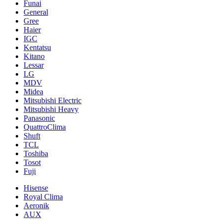
Funai
General
Gree
Haier
IGC
Kentatsu
Kitano
Lessar
LG
MDV
Midea
Mitsubishi Electric
Mitsubishi Heavy
Panasonic
QuattroClima
Shuft
TCL
Toshiba
Tosot
Fuji
Hisense
Royal Clima
Aeronik
AUX