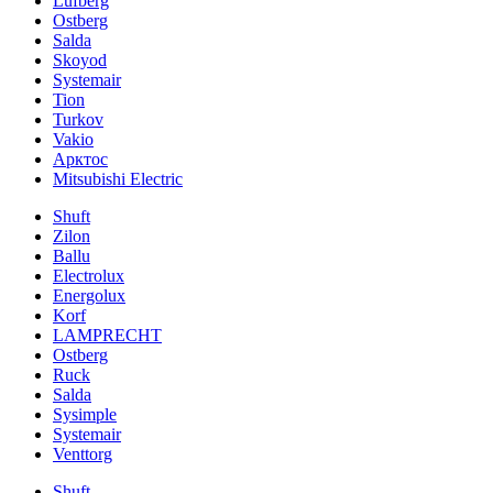
Lufberg
Ostberg
Salda
Skoyod
Systemair
Tion
Turkov
Vakio
Арктос
Mitsubishi Electric
Shuft
Zilon
Ballu
Electrolux
Energolux
Korf
LAMPRECHT
Ostberg
Ruck
Salda
Sysimple
Systemair
Venttorg
Shuft