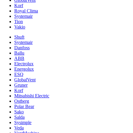
GlobalVent
Korf
Royal Clima
Systemair
Tion
Vakio
Shuft
Systemair
Danfoss
Ballu
ABB
Electrolux
Energolux
ESQ
GlobalVent
Gruner
Korf
Mitsubishi Electric
Ostberg
Polar Bear
Sako
Salda
Sysimple
Veda