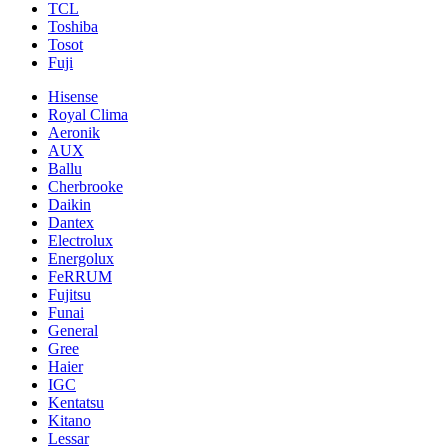
TCL
Toshiba
Tosot
Fuji
Hisense
Royal Clima
Aeronik
AUX
Ballu
Cherbrooke
Daikin
Dantex
Electrolux
Energolux
FeRRUM
Fujitsu
Funai
General
Gree
Haier
IGC
Kentatsu
Kitano
Lessar