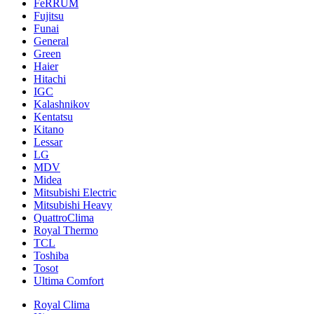
FeRRUM
Fujitsu
Funai
General
Green
Haier
Hitachi
IGC
Kalashnikov
Kentatsu
Kitano
Lessar
LG
MDV
Midea
Mitsubishi Electric
Mitsubishi Heavy
QuattroClima
Royal Thermo
TCL
Toshiba
Tosot
Ultima Comfort
Royal Clima