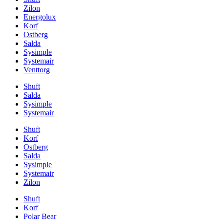
Zilon
Energolux
Korf
Ostberg
Salda
Sysimple
Systemair
Venttorg
Shuft
Salda
Sysimple
Systemair
Shuft
Korf
Ostberg
Salda
Sysimple
Systemair
Zilon
Shuft
Korf
Polar Bear