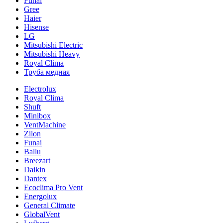
Funai
Gree
Haier
Hisense
LG
Mitsubishi Electric
Mitsubishi Heavy
Royal Clima
Труба медная
Electrolux
Royal Clima
Shuft
Minibox
VentMachine
Zilon
Funai
Ballu
Breezart
Daikin
Dantex
Ecoclima Pro Vent
Energolux
General Climate
GlobalVent