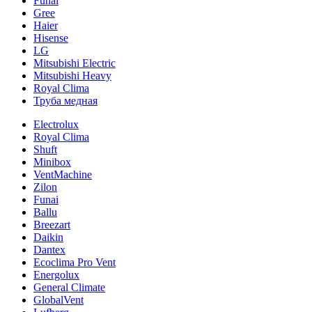
Funai
Gree
Haier
Hisense
LG
Mitsubishi Electric
Mitsubishi Heavy
Royal Clima
Труба медная
Electrolux
Royal Clima
Shuft
Minibox
VentMachine
Zilon
Funai
Ballu
Breezart
Daikin
Dantex
Ecoclima Pro Vent
Energolux
General Climate
GlobalVent