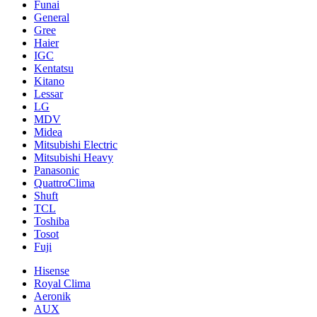
Funai
General
Gree
Haier
IGC
Kentatsu
Kitano
Lessar
LG
MDV
Midea
Mitsubishi Electric
Mitsubishi Heavy
Panasonic
QuattroClima
Shuft
TCL
Toshiba
Tosot
Fuji
Hisense
Royal Clima
Aeronik
AUX