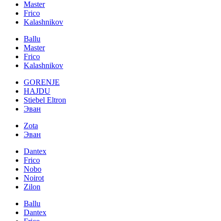
Master
Frico
Kalashnikov
Ballu
Master
Frico
Kalashnikov
GORENJE
HAJDU
Stiebel Eltron
Эван
Zota
Эван
Dantex
Frico
Nobo
Noirot
Zilon
Ballu
Dantex