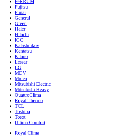
FeRRUM
Fujitsu
Funai
General
Green
Haier
Hitachi
IGC
Kalashnikov
Kentatsu
Kitano
Lessar
LG
MDV
Midea
Mitsubishi Electric
Mitsubishi Heavy
QuattroClima
Royal Thermo
TCL
Toshiba
Tosot
Ultima Comfort
Royal Clima