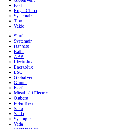
GlobalVent
Korf
Royal Clima
Systemair
Tion
Vakio
Shuft
Systemair
Danfoss
Ballu
ABB
Electrolux
Energolux
ESQ
GlobalVent
Gruner
Korf
Mitsubishi Electric
Ostberg
Polar Bear
Sako
Salda
Sysimple
Veda