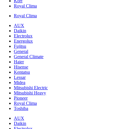
Korf
Royal Clima
Royal Clima
AUX
Daikin
Electrolux
Energolux
Fujitsu
General
General Climate
Haier
Hisense
Kentatsu
Lessar
Midea
Mitsubishi Electric
Mitsubishi Heavy
Pioneer
Royal Clima
Toshiba
AUX
Daikin
Electrolux