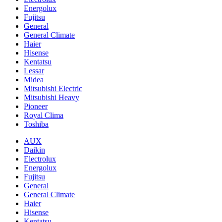
Energolux
Fujitsu
General
General Climate
Haier
Hisense
Kentatsu
Lessar
Midea
Mitsubishi Electric
Mitsubishi Heavy
Pioneer
Royal Clima
Toshiba
AUX
Daikin
Electrolux
Energolux
Fujitsu
General
General Climate
Haier
Hisense
Kentatsu