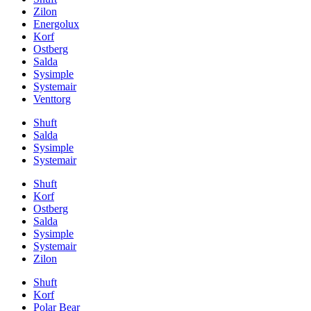
Zilon
Energolux
Korf
Ostberg
Salda
Sysimple
Systemair
Venttorg
Shuft
Salda
Sysimple
Systemair
Shuft
Korf
Ostberg
Salda
Sysimple
Systemair
Zilon
Shuft
Korf
Polar Bear