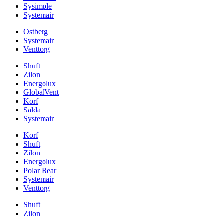
Sysimple
Systemair
Ostberg
Systemair
Venttorg
Shuft
Zilon
Energolux
GlobalVent
Korf
Salda
Systemair
Korf
Shuft
Zilon
Energolux
Polar Bear
Systemair
Venttorg
Shuft
Zilon