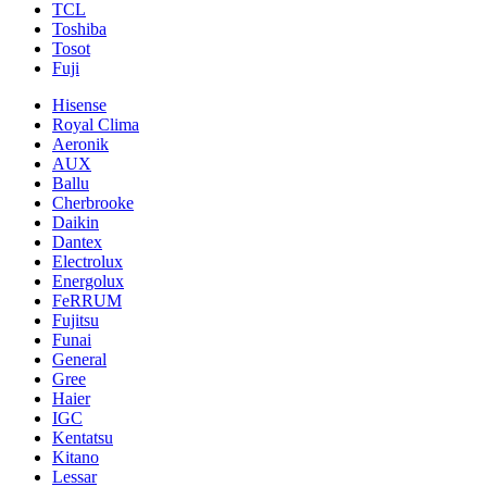
TCL
Toshiba
Tosot
Fuji
Hisense
Royal Clima
Aeronik
AUX
Ballu
Cherbrooke
Daikin
Dantex
Electrolux
Energolux
FeRRUM
Fujitsu
Funai
General
Gree
Haier
IGC
Kentatsu
Kitano
Lessar