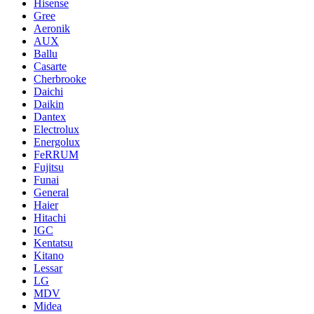
Hisense
Gree
Aeronik
AUX
Ballu
Casarte
Cherbrooke
Daichi
Daikin
Dantex
Electrolux
Energolux
FeRRUM
Fujitsu
Funai
General
Haier
Hitachi
IGC
Kentatsu
Kitano
Lessar
LG
MDV
Midea