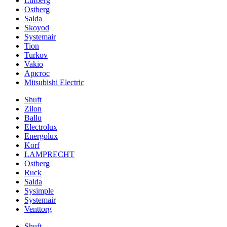
Lufberg
Ostberg
Salda
Skoyod
Systemair
Tion
Turkov
Vakio
Арктос
Mitsubishi Electric
Shuft
Zilon
Ballu
Electrolux
Energolux
Korf
LAMPRECHT
Ostberg
Ruck
Salda
Sysimple
Systemair
Venttorg
Shuft