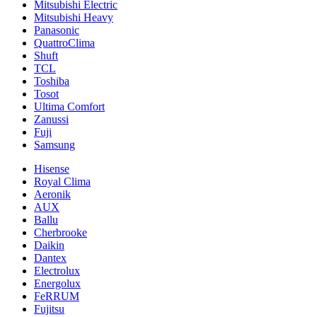
Mitsubishi Electric
Mitsubishi Heavy
Panasonic
QuattroClima
Shuft
TCL
Toshiba
Tosot
Ultima Comfort
Zanussi
Fuji
Samsung
Hisense
Royal Clima
Aeronik
AUX
Ballu
Cherbrooke
Daikin
Dantex
Electrolux
Energolux
FeRRUM
Fujitsu