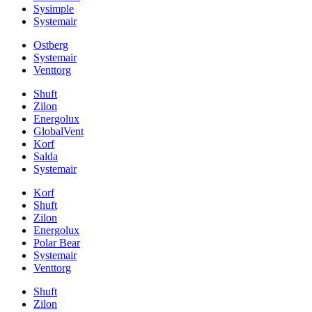
Sysimple
Systemair
Ostberg
Systemair
Venttorg
Shuft
Zilon
Energolux
GlobalVent
Korf
Salda
Systemair
Korf
Shuft
Zilon
Energolux
Polar Bear
Systemair
Venttorg
Shuft
Zilon