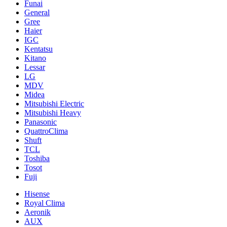
Funai
General
Gree
Haier
IGC
Kentatsu
Kitano
Lessar
LG
MDV
Midea
Mitsubishi Electric
Mitsubishi Heavy
Panasonic
QuattroClima
Shuft
TCL
Toshiba
Tosot
Fuji
Hisense
Royal Clima
Aeronik
AUX