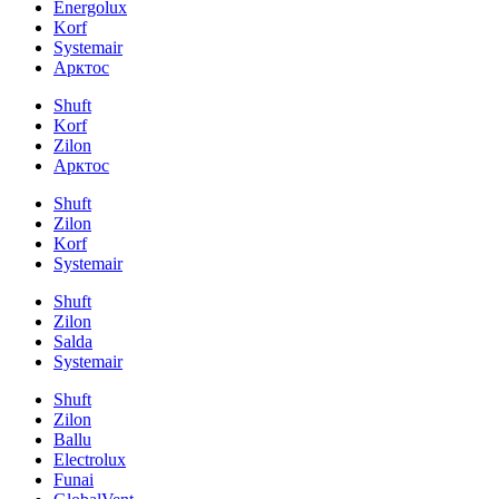
Energolux
Korf
Systemair
Арктос
Shuft
Korf
Zilon
Арктос
Shuft
Zilon
Korf
Systemair
Shuft
Zilon
Salda
Systemair
Shuft
Zilon
Ballu
Electrolux
Funai