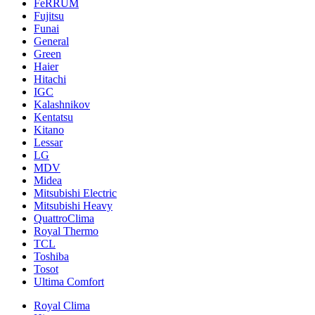
FeRRUM
Fujitsu
Funai
General
Green
Haier
Hitachi
IGC
Kalashnikov
Kentatsu
Kitano
Lessar
LG
MDV
Midea
Mitsubishi Electric
Mitsubishi Heavy
QuattroClima
Royal Thermo
TCL
Toshiba
Tosot
Ultima Comfort
Royal Clima