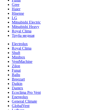
Funai
Gree
Haier
Hisense
LG
Mitsubishi Electric
Mitsubishi Heavy
Royal Clima
Труба медная
Electrolux
Royal Clima
Shuft
Minibox
VentMachine
Zilon
Funai
Ballu
Breezart
Daikin
Dantex
Ecoclima Pro Vent
Energolux
General Climate
GlobalVent