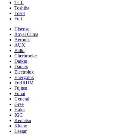
TCL
Toshiba
Tosot
Fuji
Hisense
Royal Clima
Aeronik
AUX
Ballu
Cherbrooke
Daikin
Dantex
Electrolux
Energolux
FeRRUM
Fujitsu
Funai
General
Gree
Haier
IGC
Kentatsu
Kitano
Lessar