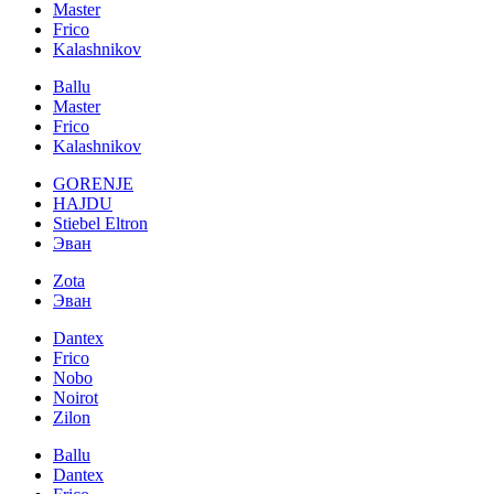
Master
Frico
Kalashnikov
Ballu
Master
Frico
Kalashnikov
GORENJE
HAJDU
Stiebel Eltron
Эван
Zota
Эван
Dantex
Frico
Nobo
Noirot
Zilon
Ballu
Dantex