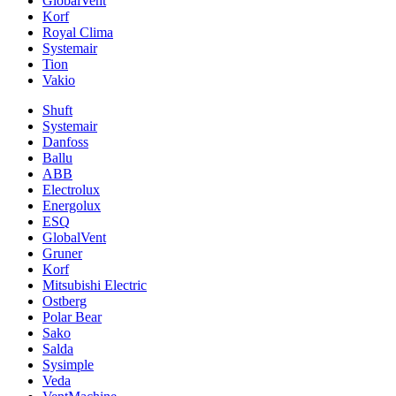
GlobalVent
Korf
Royal Clima
Systemair
Tion
Vakio
Shuft
Systemair
Danfoss
Ballu
ABB
Electrolux
Energolux
ESQ
GlobalVent
Gruner
Korf
Mitsubishi Electric
Ostberg
Polar Bear
Sako
Salda
Sysimple
Veda