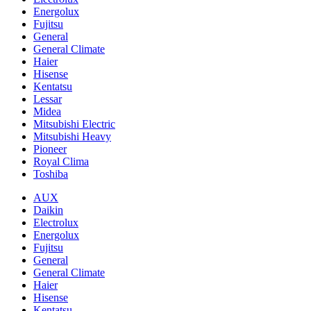
Energolux
Fujitsu
General
General Climate
Haier
Hisense
Kentatsu
Lessar
Midea
Mitsubishi Electric
Mitsubishi Heavy
Pioneer
Royal Clima
Toshiba
AUX
Daikin
Electrolux
Energolux
Fujitsu
General
General Climate
Haier
Hisense
Kentatsu