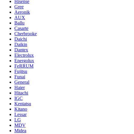
Hisense
Gree
Aeronik
AUX
Ballu
Casarte
Cherbrooke
Daichi
Daikin
Dantex
Electrolux
Energolux
FeRRUM
Fujitsu
Funai
General
Haier
Hitachi
IGC
Kentatsu
Kitano
Lessar
LG
MDV
Midea