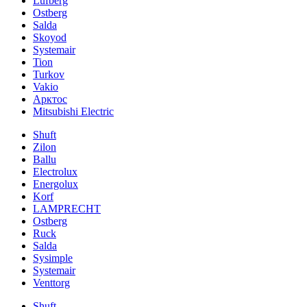
Lufberg
Ostberg
Salda
Skoyod
Systemair
Tion
Turkov
Vakio
Арктос
Mitsubishi Electric
Shuft
Zilon
Ballu
Electrolux
Energolux
Korf
LAMPRECHT
Ostberg
Ruck
Salda
Sysimple
Systemair
Venttorg
Shuft