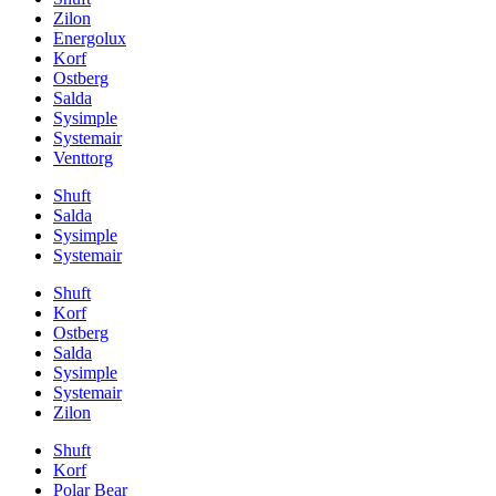
Zilon
Energolux
Korf
Ostberg
Salda
Sysimple
Systemair
Venttorg
Shuft
Salda
Sysimple
Systemair
Shuft
Korf
Ostberg
Salda
Sysimple
Systemair
Zilon
Shuft
Korf
Polar Bear