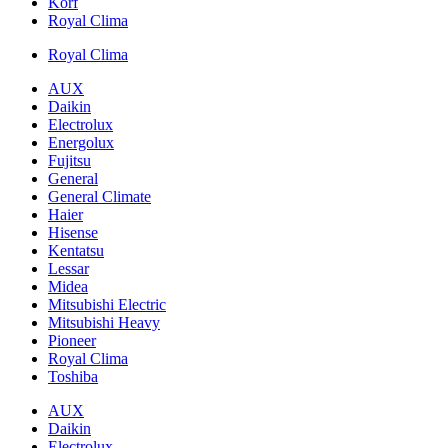
Korf
Royal Clima
Royal Clima
AUX
Daikin
Electrolux
Energolux
Fujitsu
General
General Climate
Haier
Hisense
Kentatsu
Lessar
Midea
Mitsubishi Electric
Mitsubishi Heavy
Pioneer
Royal Clima
Toshiba
AUX
Daikin
Electrolux