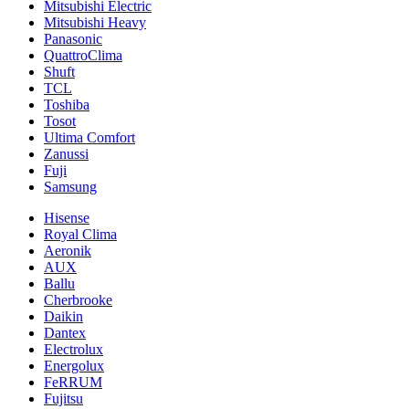
Mitsubishi Electric
Mitsubishi Heavy
Panasonic
QuattroClima
Shuft
TCL
Toshiba
Tosot
Ultima Comfort
Zanussi
Fuji
Samsung
Hisense
Royal Clima
Aeronik
AUX
Ballu
Cherbrooke
Daikin
Dantex
Electrolux
Energolux
FeRRUM
Fujitsu