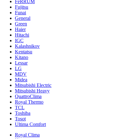
FeRRUM
Fujitsu
Funai
General
Green
Haier
Hitachi
IGC
Kalashnikov
Kentatsu
Kitano
Lessar
LG
MDV
Midea
Mitsubishi Electric
Mitsubishi Heavy
QuattroClima
Royal Thermo
TCL
Toshiba
Tosot
Ultima Comfort
Royal Clima