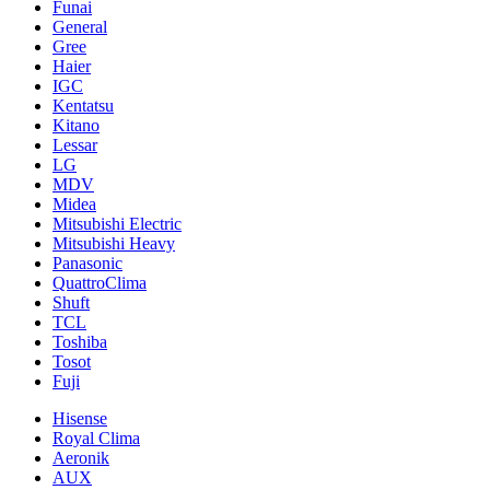
Funai
General
Gree
Haier
IGC
Kentatsu
Kitano
Lessar
LG
MDV
Midea
Mitsubishi Electric
Mitsubishi Heavy
Panasonic
QuattroClima
Shuft
TCL
Toshiba
Tosot
Fuji
Hisense
Royal Clima
Aeronik
AUX