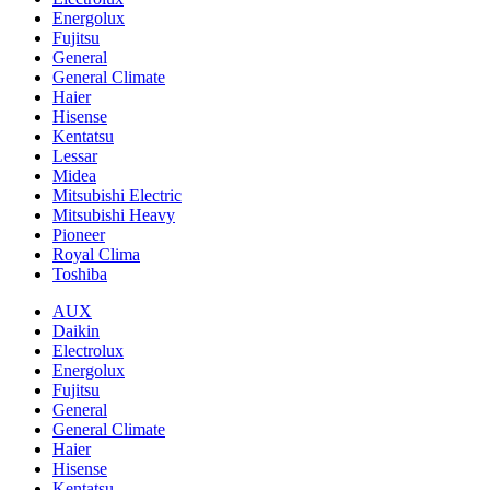
Energolux
Fujitsu
General
General Climate
Haier
Hisense
Kentatsu
Lessar
Midea
Mitsubishi Electric
Mitsubishi Heavy
Pioneer
Royal Clima
Toshiba
AUX
Daikin
Electrolux
Energolux
Fujitsu
General
General Climate
Haier
Hisense
Kentatsu