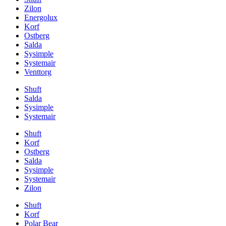
Zilon
Energolux
Korf
Ostberg
Salda
Sysimple
Systemair
Venttorg
Shuft
Salda
Sysimple
Systemair
Shuft
Korf
Ostberg
Salda
Sysimple
Systemair
Zilon
Shuft
Korf
Polar Bear