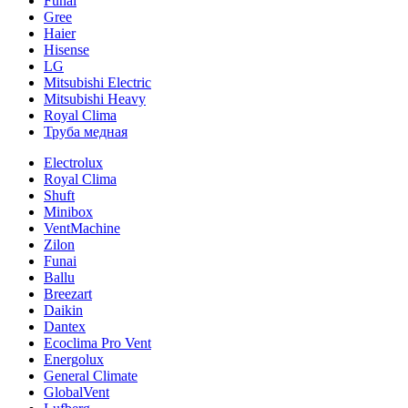
Funai
Gree
Haier
Hisense
LG
Mitsubishi Electric
Mitsubishi Heavy
Royal Clima
Труба медная
Electrolux
Royal Clima
Shuft
Minibox
VentMachine
Zilon
Funai
Ballu
Breezart
Daikin
Dantex
Ecoclima Pro Vent
Energolux
General Climate
GlobalVent