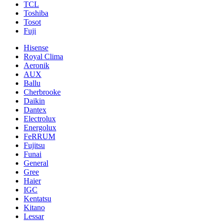
TCL
Toshiba
Tosot
Fuji
Hisense
Royal Clima
Aeronik
AUX
Ballu
Cherbrooke
Daikin
Dantex
Electrolux
Energolux
FeRRUM
Fujitsu
Funai
General
Gree
Haier
IGC
Kentatsu
Kitano
Lessar