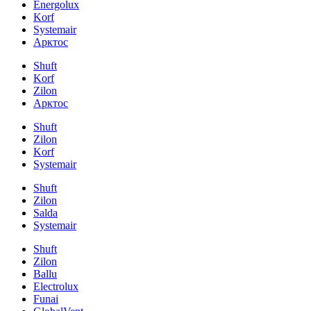
Energolux
Korf
Systemair
Арктос
Shuft
Korf
Zilon
Арктос
Shuft
Zilon
Korf
Systemair
Shuft
Zilon
Salda
Systemair
Shuft
Zilon
Ballu
Electrolux
Funai