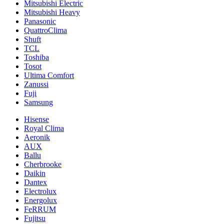
Mitsubishi Electric
Mitsubishi Heavy
Panasonic
QuattroClima
Shuft
TCL
Toshiba
Tosot
Ultima Comfort
Zanussi
Fuji
Samsung
Hisense
Royal Clima
Aeronik
AUX
Ballu
Cherbrooke
Daikin
Dantex
Electrolux
Energolux
FeRRUM
Fujitsu