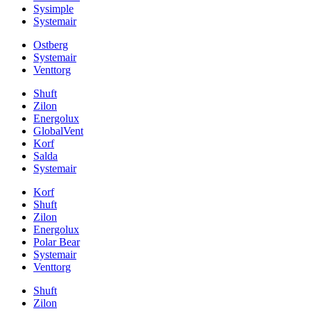
Sysimple
Systemair
Ostberg
Systemair
Venttorg
Shuft
Zilon
Energolux
GlobalVent
Korf
Salda
Systemair
Korf
Shuft
Zilon
Energolux
Polar Bear
Systemair
Venttorg
Shuft
Zilon