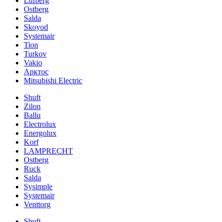
Lufberg
Ostberg
Salda
Skoyod
Systemair
Tion
Turkov
Vakio
Арктос
Mitsubishi Electric
Shuft
Zilon
Ballu
Electrolux
Energolux
Korf
LAMPRECHT
Ostberg
Ruck
Salda
Sysimple
Systemair
Venttorg
Shuft