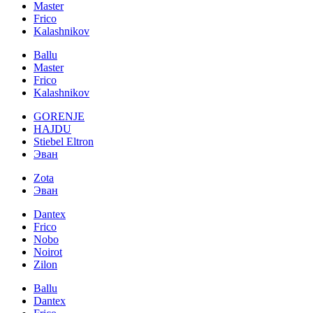
Master
Frico
Kalashnikov
Ballu
Master
Frico
Kalashnikov
GORENJE
HAJDU
Stiebel Eltron
Эван
Zota
Эван
Dantex
Frico
Nobo
Noirot
Zilon
Ballu
Dantex