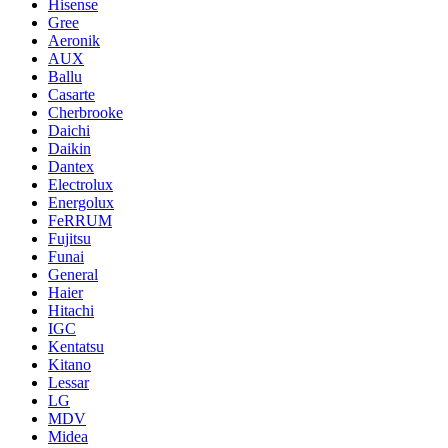
Hisense
Gree
Aeronik
AUX
Ballu
Casarte
Cherbrooke
Daichi
Daikin
Dantex
Electrolux
Energolux
FeRRUM
Fujitsu
Funai
General
Haier
Hitachi
IGC
Kentatsu
Kitano
Lessar
LG
MDV
Midea