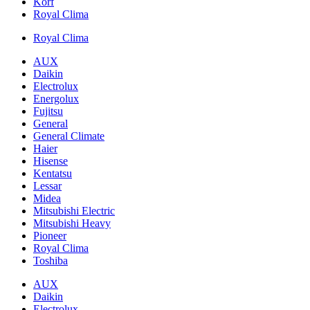
Korf
Royal Clima
Royal Clima
AUX
Daikin
Electrolux
Energolux
Fujitsu
General
General Climate
Haier
Hisense
Kentatsu
Lessar
Midea
Mitsubishi Electric
Mitsubishi Heavy
Pioneer
Royal Clima
Toshiba
AUX
Daikin
Electrolux