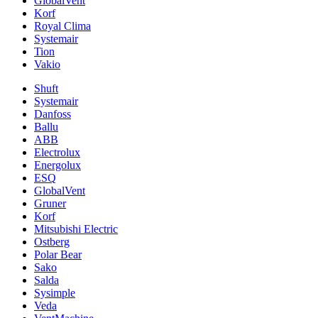
GlobalVent
Korf
Royal Clima
Systemair
Tion
Vakio
Shuft
Systemair
Danfoss
Ballu
ABB
Electrolux
Energolux
ESQ
GlobalVent
Gruner
Korf
Mitsubishi Electric
Ostberg
Polar Bear
Sako
Salda
Sysimple
Veda