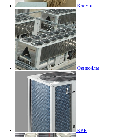
Климат
Фанкойлы
ККБ