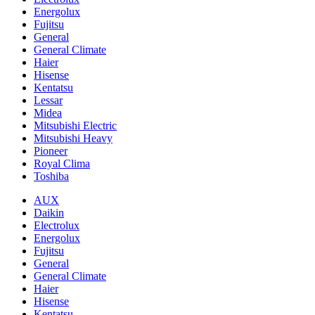
Energolux
Fujitsu
General
General Climate
Haier
Hisense
Kentatsu
Lessar
Midea
Mitsubishi Electric
Mitsubishi Heavy
Pioneer
Royal Clima
Toshiba
AUX
Daikin
Electrolux
Energolux
Fujitsu
General
General Climate
Haier
Hisense
Kentatsu