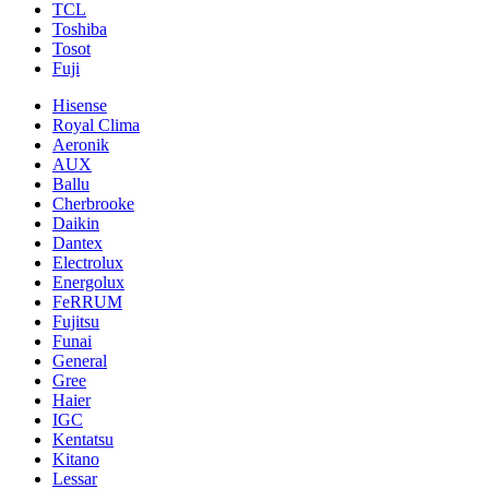
TCL
Toshiba
Tosot
Fuji
Hisense
Royal Clima
Aeronik
AUX
Ballu
Cherbrooke
Daikin
Dantex
Electrolux
Energolux
FeRRUM
Fujitsu
Funai
General
Gree
Haier
IGC
Kentatsu
Kitano
Lessar