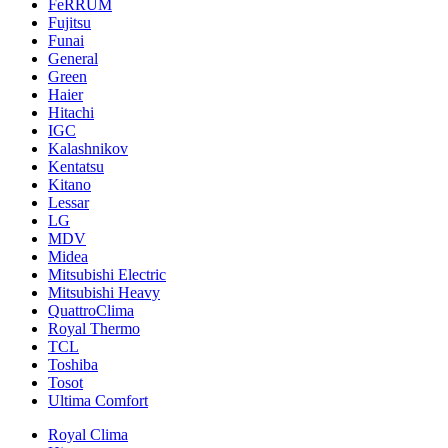
FeRRUM
Fujitsu
Funai
General
Green
Haier
Hitachi
IGC
Kalashnikov
Kentatsu
Kitano
Lessar
LG
MDV
Midea
Mitsubishi Electric
Mitsubishi Heavy
QuattroClima
Royal Thermo
TCL
Toshiba
Tosot
Ultima Comfort
Royal Clima