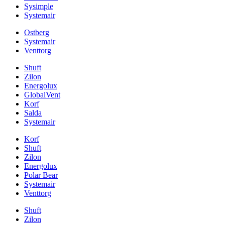
Sysimple
Systemair
Ostberg
Systemair
Venttorg
Shuft
Zilon
Energolux
GlobalVent
Korf
Salda
Systemair
Korf
Shuft
Zilon
Energolux
Polar Bear
Systemair
Venttorg
Shuft
Zilon