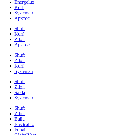
Energolux
Korf
Systemair
Арктос
Shuft
Korf
Zilon
Арктос
Shuft
Zilon
Korf
Systemair
Shuft
Zilon
Salda
Systemair
Shuft
Zilon
Ballu
Electrolux
Funai