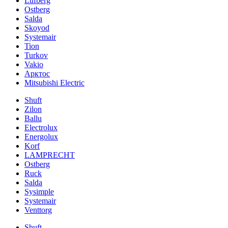
Lufberg
Ostberg
Salda
Skoyod
Systemair
Tion
Turkov
Vakio
Арктос
Mitsubishi Electric
Shuft
Zilon
Ballu
Electrolux
Energolux
Korf
LAMPRECHT
Ostberg
Ruck
Salda
Sysimple
Systemair
Venttorg
Shuft