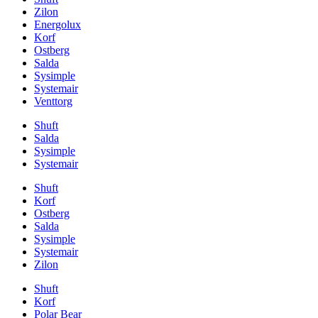
Zilon
Energolux
Korf
Ostberg
Salda
Sysimple
Systemair
Venttorg
Shuft
Salda
Sysimple
Systemair
Shuft
Korf
Ostberg
Salda
Sysimple
Systemair
Zilon
Shuft
Korf
Polar Bear