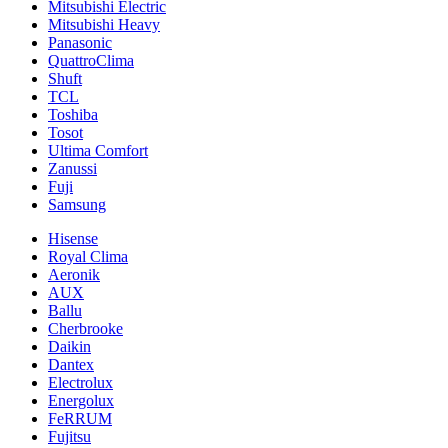
Mitsubishi Electric
Mitsubishi Heavy
Panasonic
QuattroClima
Shuft
TCL
Toshiba
Tosot
Ultima Comfort
Zanussi
Fuji
Samsung
Hisense
Royal Clima
Aeronik
AUX
Ballu
Cherbrooke
Daikin
Dantex
Electrolux
Energolux
FeRRUM
Fujitsu