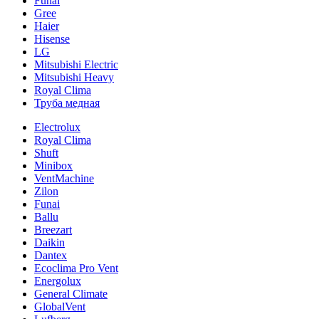
Funai
Gree
Haier
Hisense
LG
Mitsubishi Electric
Mitsubishi Heavy
Royal Clima
Труба медная
Electrolux
Royal Clima
Shuft
Minibox
VentMachine
Zilon
Funai
Ballu
Breezart
Daikin
Dantex
Ecoclima Pro Vent
Energolux
General Climate
GlobalVent