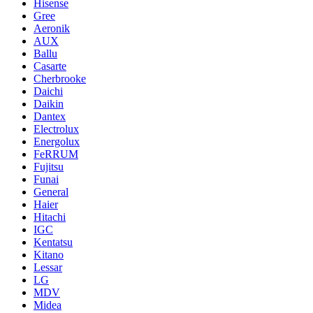
Hisense
Gree
Aeronik
AUX
Ballu
Casarte
Cherbrooke
Daichi
Daikin
Dantex
Electrolux
Energolux
FeRRUM
Fujitsu
Funai
General
Haier
Hitachi
IGC
Kentatsu
Kitano
Lessar
LG
MDV
Midea