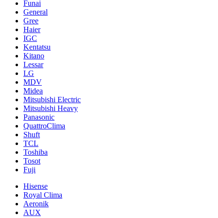
Funai
General
Gree
Haier
IGC
Kentatsu
Kitano
Lessar
LG
MDV
Midea
Mitsubishi Electric
Mitsubishi Heavy
Panasonic
QuattroClima
Shuft
TCL
Toshiba
Tosot
Fuji
Hisense
Royal Clima
Aeronik
AUX