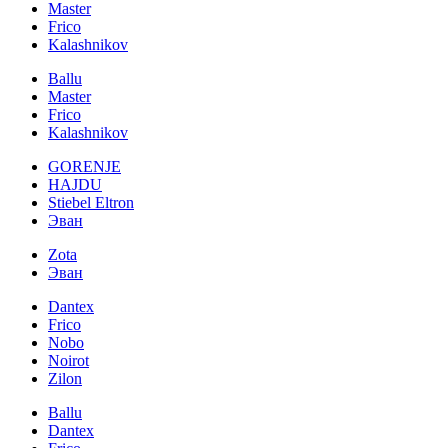
Master
Frico
Kalashnikov
Ballu
Master
Frico
Kalashnikov
GORENJE
HAJDU
Stiebel Eltron
Эван
Zota
Эван
Dantex
Frico
Nobo
Noirot
Zilon
Ballu
Dantex