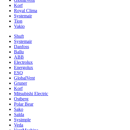
GlobalVent
Korf
Royal Clima
Systemair
Tion
Vakio
Shuft
Systemair
Danfoss
Ballu
ABB
Electrolux
Energolux
ESQ
GlobalVent
Gruner
Korf
Mitsubishi Electric
Ostberg
Polar Bear
Sako
Salda
Sysimple
Veda