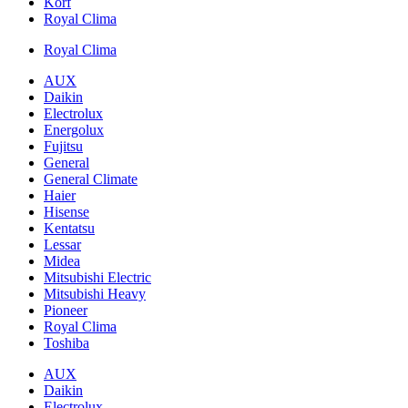
Korf
Royal Clima
Royal Clima
AUX
Daikin
Electrolux
Energolux
Fujitsu
General
General Climate
Haier
Hisense
Kentatsu
Lessar
Midea
Mitsubishi Electric
Mitsubishi Heavy
Pioneer
Royal Clima
Toshiba
AUX
Daikin
Electrolux