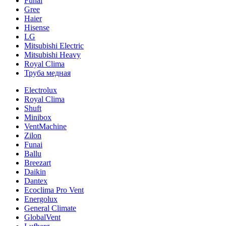
Funai
Gree
Haier
Hisense
LG
Mitsubishi Electric
Mitsubishi Heavy
Royal Clima
Труба медная
Electrolux
Royal Clima
Shuft
Minibox
VentMachine
Zilon
Funai
Ballu
Breezart
Daikin
Dantex
Ecoclima Pro Vent
Energolux
General Climate
GlobalVent