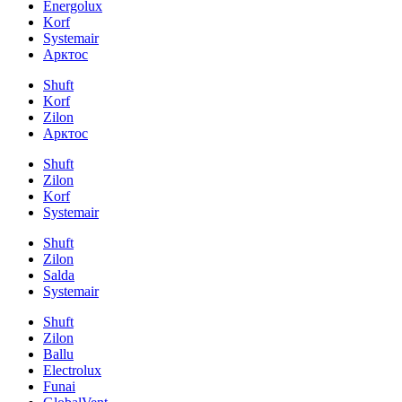
Energolux
Korf
Systemair
Арктос
Shuft
Korf
Zilon
Арктос
Shuft
Zilon
Korf
Systemair
Shuft
Zilon
Salda
Systemair
Shuft
Zilon
Ballu
Electrolux
Funai