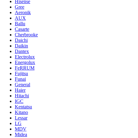
Hisense
Gree
Aeronik
AUX
Ballu
Casarte
Cherbrooke
Daichi
Daikin
Dantex
Electrolux
Energolux
FeRRUM
Fujitsu
Funai
General
Haier
Hitachi
IGC
Kentatsu
Kitano
Lessar
LG
MDV
Midea