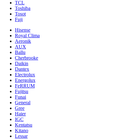
TCL
Toshiba
Tosot
Fuji
Hisense
Royal Clima
Aeronik
AUX
Ballu
Cherbrooke
Daikin
Dantex
Electrolux
Energolux
FeRRUM
Fujitsu
Funai
General
Gree
Haier
IGC
Kentatsu
Kitano
Lessar