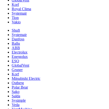
GlobalVent
Korf
Royal Clima
Systemair
Tion
Vakio
Shuft
Systemair
Danfoss
Ballu
ABB
Electrolux
Energolux
ESQ
GlobalVent
Gruner
Korf
Mitsubishi Electric
Ostberg
Polar Bear
Sako
Salda
Sysimple
Veda