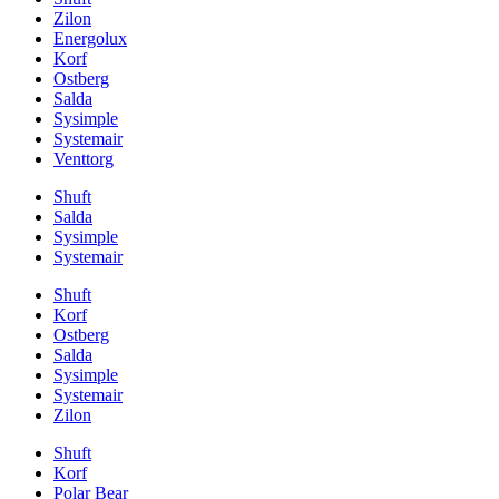
Zilon
Energolux
Korf
Ostberg
Salda
Sysimple
Systemair
Venttorg
Shuft
Salda
Sysimple
Systemair
Shuft
Korf
Ostberg
Salda
Sysimple
Systemair
Zilon
Shuft
Korf
Polar Bear