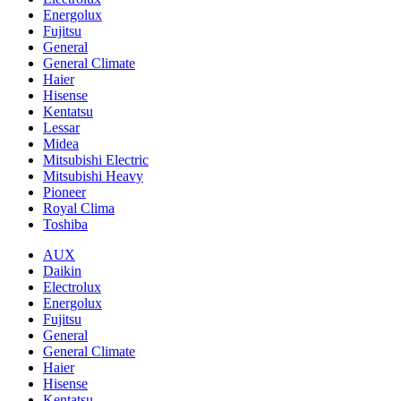
Energolux
Fujitsu
General
General Climate
Haier
Hisense
Kentatsu
Lessar
Midea
Mitsubishi Electric
Mitsubishi Heavy
Pioneer
Royal Clima
Toshiba
AUX
Daikin
Electrolux
Energolux
Fujitsu
General
General Climate
Haier
Hisense
Kentatsu