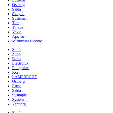
Lufberg
Ostberg
Salda
Skoyod
Systemair
Tion
Turkov
Vakio
Арктос
Mitsubishi Electric
Shuft
Zilon
Ballu
Electrolux
Energolux
Korf
LAMPRECHT
Ostberg
Ruck
Salda
Sysimple
Systemair
Venttorg
Shuft