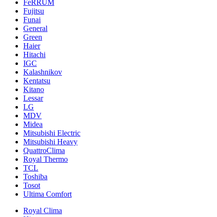
FeRRUM
Fujitsu
Funai
General
Green
Haier
Hitachi
IGC
Kalashnikov
Kentatsu
Kitano
Lessar
LG
MDV
Midea
Mitsubishi Electric
Mitsubishi Heavy
QuattroClima
Royal Thermo
TCL
Toshiba
Tosot
Ultima Comfort
Royal Clima