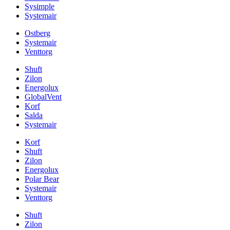
Sysimple
Systemair
Ostberg
Systemair
Venttorg
Shuft
Zilon
Energolux
GlobalVent
Korf
Salda
Systemair
Korf
Shuft
Zilon
Energolux
Polar Bear
Systemair
Venttorg
Shuft
Zilon