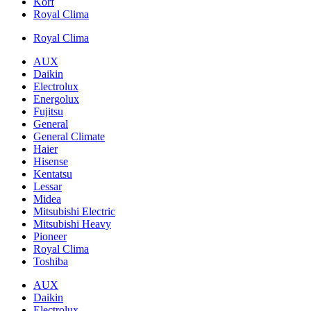
Korf
Royal Clima
Royal Clima
AUX
Daikin
Electrolux
Energolux
Fujitsu
General
General Climate
Haier
Hisense
Kentatsu
Lessar
Midea
Mitsubishi Electric
Mitsubishi Heavy
Pioneer
Royal Clima
Toshiba
AUX
Daikin
Electrolux