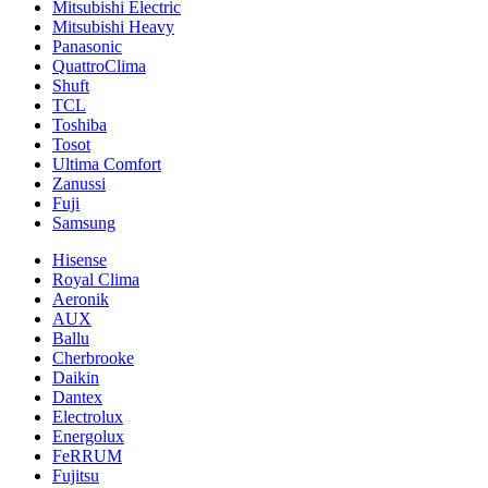
Mitsubishi Electric
Mitsubishi Heavy
Panasonic
QuattroClima
Shuft
TCL
Toshiba
Tosot
Ultima Comfort
Zanussi
Fuji
Samsung
Hisense
Royal Clima
Aeronik
AUX
Ballu
Cherbrooke
Daikin
Dantex
Electrolux
Energolux
FeRRUM
Fujitsu