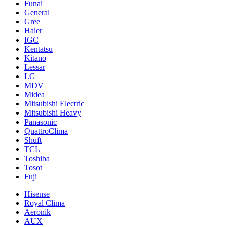
Funai
General
Gree
Haier
IGC
Kentatsu
Kitano
Lessar
LG
MDV
Midea
Mitsubishi Electric
Mitsubishi Heavy
Panasonic
QuattroClima
Shuft
TCL
Toshiba
Tosot
Fuji
Hisense
Royal Clima
Aeronik
AUX