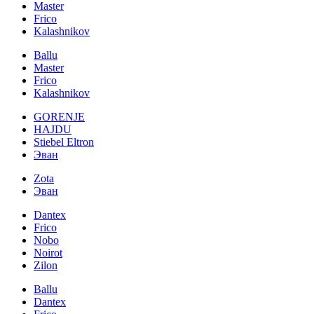
Master
Frico
Kalashnikov
Ballu
Master
Frico
Kalashnikov
GORENJE
HAJDU
Stiebel Eltron
Эван
Zota
Эван
Dantex
Frico
Nobo
Noirot
Zilon
Ballu
Dantex