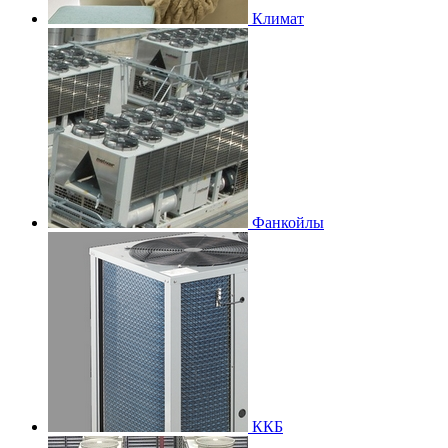
Климат
Фанкойлы
ККБ