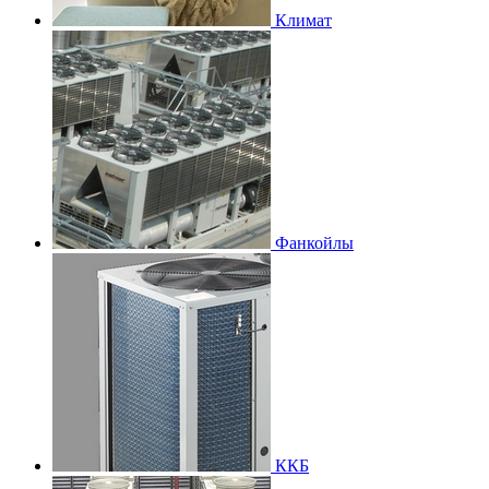
Климат
Фанкойлы
ККБ