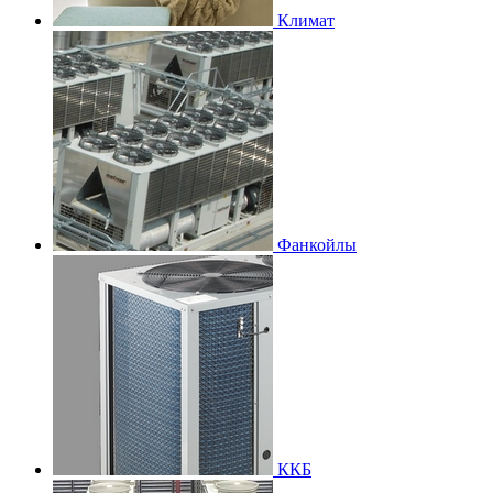
Климат
Фанкойлы
ККБ