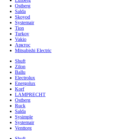
Lufberg
Ostberg
Salda
Skoyod
Systemair
Tion
Turkov
Vakio
Арктос
Mitsubishi Electric
Shuft
Zilon
Ballu
Electrolux
Energolux
Korf
LAMPRECHT
Ostberg
Ruck
Salda
Sysimple
Systemair
Venttorg
Shuft