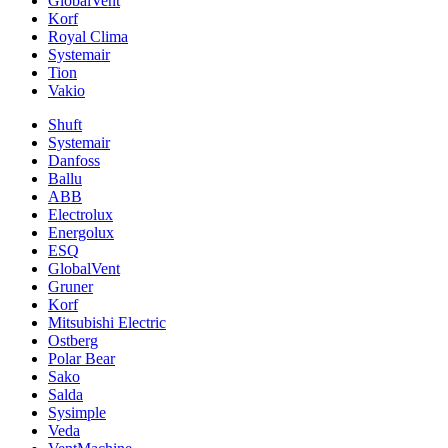
GlobalVent
Korf
Royal Clima
Systemair
Tion
Vakio
Shuft
Systemair
Danfoss
Ballu
ABB
Electrolux
Energolux
ESQ
GlobalVent
Gruner
Korf
Mitsubishi Electric
Ostberg
Polar Bear
Sako
Salda
Sysimple
Veda