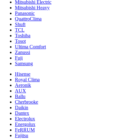
Mitsubishi Electric
Mitsubishi Heavy
Panasonic
QuattroClima
Shuft
TCL
Toshiba
Tosot
Ultima Comfort
Zanussi
Fuji
Samsung
Hisense
Royal Clima
Aeronik
AUX
Ballu
Cherbrooke
Daikin
Dantex
Electrolux
Energolux
FeRRUM
Fujitsu