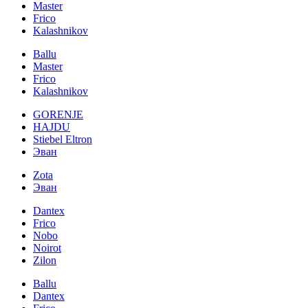
Master
Frico
Kalashnikov
Ballu
Master
Frico
Kalashnikov
GORENJE
HAJDU
Stiebel Eltron
Эван
Zota
Эван
Dantex
Frico
Nobo
Noirot
Zilon
Ballu
Dantex