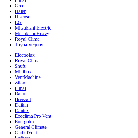
Funai
Gree
Haier
Hisense
LG
Mitsubishi Electric
Mitsubishi Heavy
Royal Clima
Труба медная
Electrolux
Royal Clima
Shuft
Minibox
VentMachine
Zilon
Funai
Ballu
Breezart
Daikin
Dantex
Ecoclima Pro Vent
Energolux
General Climate
GlobalVent