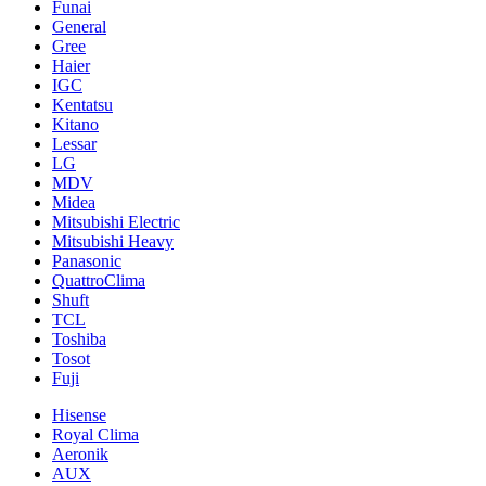
Funai
General
Gree
Haier
IGC
Kentatsu
Kitano
Lessar
LG
MDV
Midea
Mitsubishi Electric
Mitsubishi Heavy
Panasonic
QuattroClima
Shuft
TCL
Toshiba
Tosot
Fuji
Hisense
Royal Clima
Aeronik
AUX