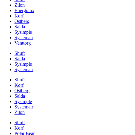
Zilon
Energolux
Korf
Ostberg
Salda
Sysimple
Systemair
Venttorg
Shuft
Salda
Sysimple
Systemair
Shuft
Korf
Ostberg
Salda
Sysimple
Systemair
Zilon
Shuft
Korf
Polar Bear