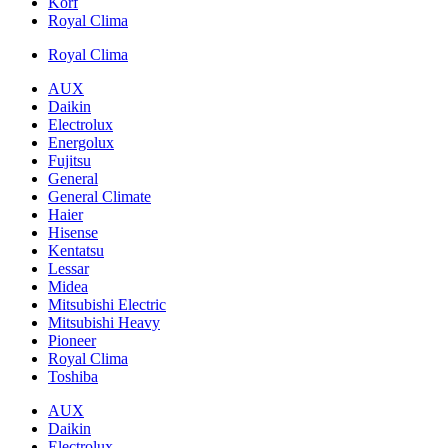
Korf
Royal Clima
Royal Clima
AUX
Daikin
Electrolux
Energolux
Fujitsu
General
General Climate
Haier
Hisense
Kentatsu
Lessar
Midea
Mitsubishi Electric
Mitsubishi Heavy
Pioneer
Royal Clima
Toshiba
AUX
Daikin
Electrolux