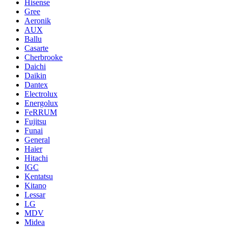
Hisense
Gree
Aeronik
AUX
Ballu
Casarte
Cherbrooke
Daichi
Daikin
Dantex
Electrolux
Energolux
FeRRUM
Fujitsu
Funai
General
Haier
Hitachi
IGC
Kentatsu
Kitano
Lessar
LG
MDV
Midea