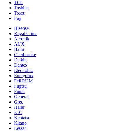
TCL
Toshiba
Tosot
Fuji
Hisense
Royal Clima
Aeronik
AUX
Ballu
Cherbrooke
Daikin
Dantex
Electrolux
Energolux
FeRRUM
Fujitsu
Funai
General
Gree
Haier
IGC
Kentatsu
Kitano
Lessar