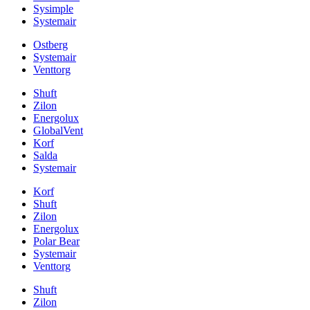
Sysimple
Systemair
Ostberg
Systemair
Venttorg
Shuft
Zilon
Energolux
GlobalVent
Korf
Salda
Systemair
Korf
Shuft
Zilon
Energolux
Polar Bear
Systemair
Venttorg
Shuft
Zilon