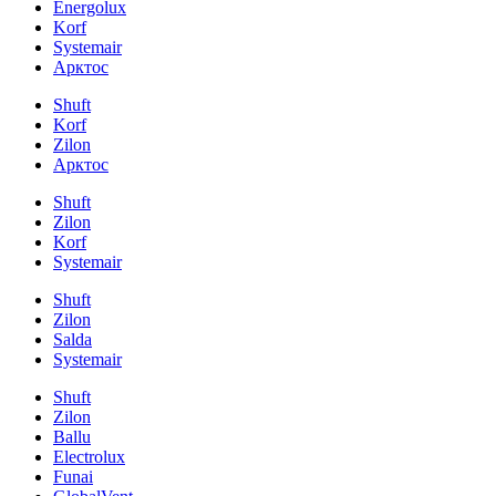
Energolux
Korf
Systemair
Арктос
Shuft
Korf
Zilon
Арктос
Shuft
Zilon
Korf
Systemair
Shuft
Zilon
Salda
Systemair
Shuft
Zilon
Ballu
Electrolux
Funai