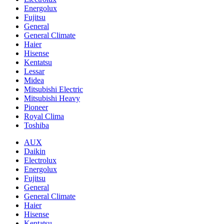
Energolux
Fujitsu
General
General Climate
Haier
Hisense
Kentatsu
Lessar
Midea
Mitsubishi Electric
Mitsubishi Heavy
Pioneer
Royal Clima
Toshiba
AUX
Daikin
Electrolux
Energolux
Fujitsu
General
General Climate
Haier
Hisense
Kentatsu