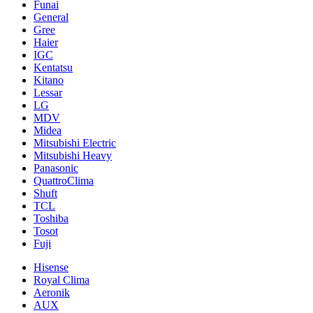
Funai
General
Gree
Haier
IGC
Kentatsu
Kitano
Lessar
LG
MDV
Midea
Mitsubishi Electric
Mitsubishi Heavy
Panasonic
QuattroClima
Shuft
TCL
Toshiba
Tosot
Fuji
Hisense
Royal Clima
Aeronik
AUX