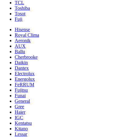
TCL
Toshiba
Tosot
Fuji
Hisense
Royal Clima
Aeronik
AUX
Ballu
Cherbrooke
Daikin
Dantex
Electrolux
Energolux
FeRRUM
Fujitsu
Funai
General
Gree
Haier
IGC
Kentatsu
Kitano
Lessar