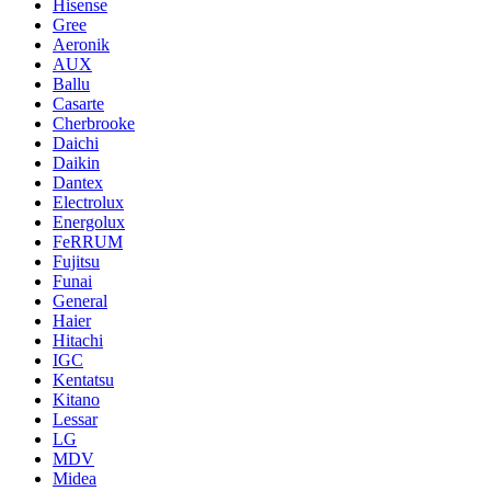
Hisense
Gree
Aeronik
AUX
Ballu
Casarte
Cherbrooke
Daichi
Daikin
Dantex
Electrolux
Energolux
FeRRUM
Fujitsu
Funai
General
Haier
Hitachi
IGC
Kentatsu
Kitano
Lessar
LG
MDV
Midea