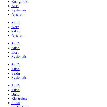
Energolux
Korf
Systemair
Арктос
Shuft
Korf
Zilon
Арктос
Shuft
Zilon
Korf
Systemair
Shuft
Zilon
Salda
Systemair
Shuft
Zilon
Ballu
Electrolux
Funai