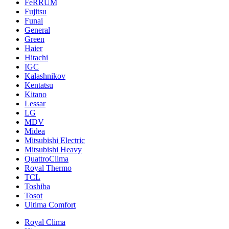
FeRRUM
Fujitsu
Funai
General
Green
Haier
Hitachi
IGC
Kalashnikov
Kentatsu
Kitano
Lessar
LG
MDV
Midea
Mitsubishi Electric
Mitsubishi Heavy
QuattroClima
Royal Thermo
TCL
Toshiba
Tosot
Ultima Comfort
Royal Clima