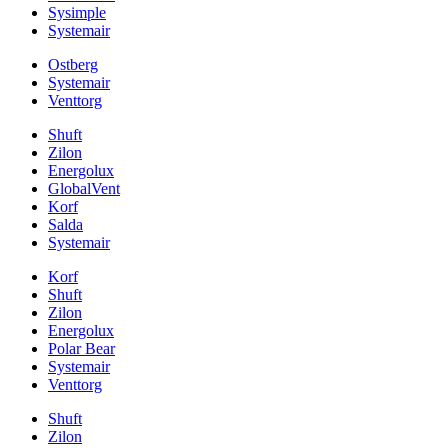
Sysimple
Systemair
Ostberg
Systemair
Venttorg
Shuft
Zilon
Energolux
GlobalVent
Korf
Salda
Systemair
Korf
Shuft
Zilon
Energolux
Polar Bear
Systemair
Venttorg
Shuft
Zilon