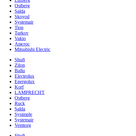
Lufberg
Ostberg
Salda
Skoyod
Systemair
Tion
Turkov
Vakio
Арктос
Mitsubishi Electric
Shuft
Zilon
Ballu
Electrolux
Energolux
Korf
LAMPRECHT
Ostberg
Ruck
Salda
Sysimple
Systemair
Venttorg
Shuft