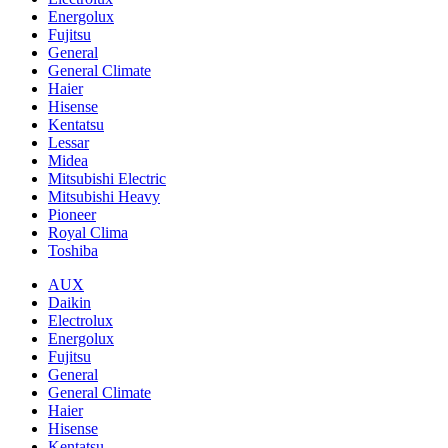
Energolux
Fujitsu
General
General Climate
Haier
Hisense
Kentatsu
Lessar
Midea
Mitsubishi Electric
Mitsubishi Heavy
Pioneer
Royal Clima
Toshiba
AUX
Daikin
Electrolux
Energolux
Fujitsu
General
General Climate
Haier
Hisense
Kentatsu