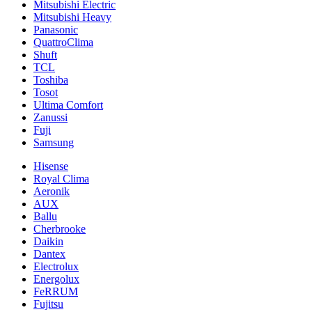
Mitsubishi Electric
Mitsubishi Heavy
Panasonic
QuattroClima
Shuft
TCL
Toshiba
Tosot
Ultima Comfort
Zanussi
Fuji
Samsung
Hisense
Royal Clima
Aeronik
AUX
Ballu
Cherbrooke
Daikin
Dantex
Electrolux
Energolux
FeRRUM
Fujitsu