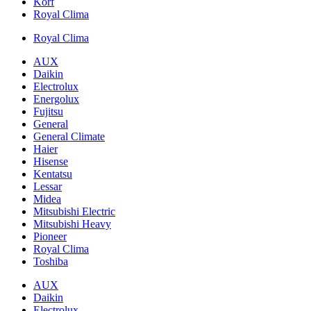
Korf
Royal Clima
Royal Clima
AUX
Daikin
Electrolux
Energolux
Fujitsu
General
General Climate
Haier
Hisense
Kentatsu
Lessar
Midea
Mitsubishi Electric
Mitsubishi Heavy
Pioneer
Royal Clima
Toshiba
AUX
Daikin
Electrolux