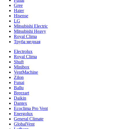
Funai
Gree
Haier
Hisense
LG
Mitsubishi Electric
Mitsubishi Heavy
Royal Clima
Труба медная
Electrolux
Royal Clima
Shuft
Minibox
VentMachine
Zilon
Funai
Ballu
Breezart
Daikin
Dantex
Ecoclima Pro Vent
Energolux
General Climate
GlobalVent