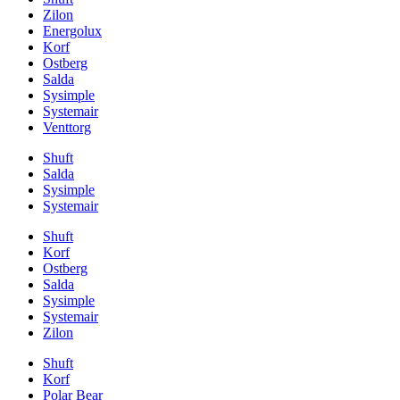
Zilon
Energolux
Korf
Ostberg
Salda
Sysimple
Systemair
Venttorg
Shuft
Salda
Sysimple
Systemair
Shuft
Korf
Ostberg
Salda
Sysimple
Systemair
Zilon
Shuft
Korf
Polar Bear