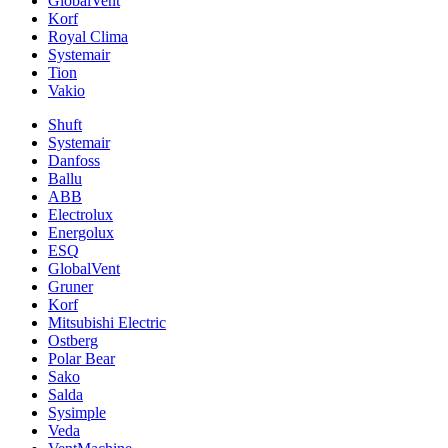
GlobalVent
Korf
Royal Clima
Systemair
Tion
Vakio
Shuft
Systemair
Danfoss
Ballu
ABB
Electrolux
Energolux
ESQ
GlobalVent
Gruner
Korf
Mitsubishi Electric
Ostberg
Polar Bear
Sako
Salda
Sysimple
Veda