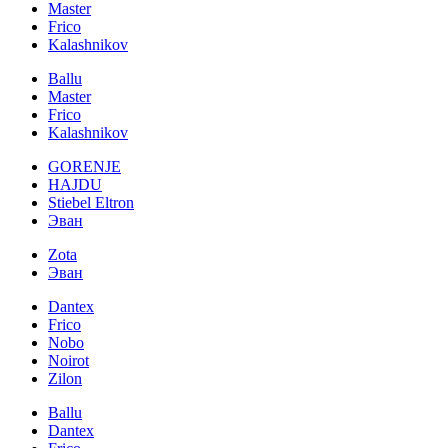
Master
Frico
Kalashnikov
Ballu
Master
Frico
Kalashnikov
GORENJE
HAJDU
Stiebel Eltron
Эван
Zota
Эван
Dantex
Frico
Nobo
Noirot
Zilon
Ballu
Dantex