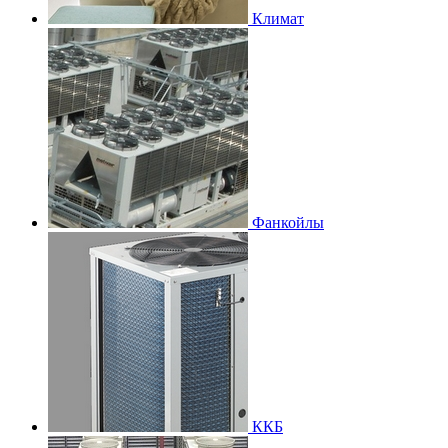
Климат
Фанкойлы
ККБ