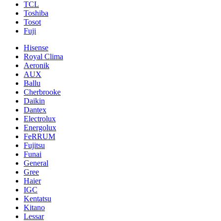
TCL
Toshiba
Tosot
Fuji
Hisense
Royal Clima
Aeronik
AUX
Ballu
Cherbrooke
Daikin
Dantex
Electrolux
Energolux
FeRRUM
Fujitsu
Funai
General
Gree
Haier
IGC
Kentatsu
Kitano
Lessar