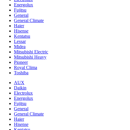
Energolux
Fujitsu
General
General Climate
Haier
Hisense
Kentatsu
Lessar
Midea
Mitsubishi Electric
Mitsubishi Heavy
Pioneer
Royal Clima
Toshiba
AUX
Daikin
Electrolux
Energolux
Fujitsu
General
General Climate
Haier
Hisense
Kentatsu