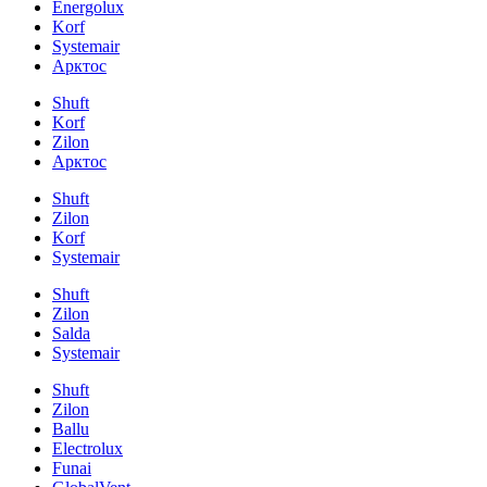
Energolux
Korf
Systemair
Арктос
Shuft
Korf
Zilon
Арктос
Shuft
Zilon
Korf
Systemair
Shuft
Zilon
Salda
Systemair
Shuft
Zilon
Ballu
Electrolux
Funai