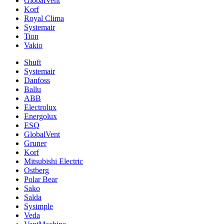
GlobalVent
Korf
Royal Clima
Systemair
Tion
Vakio
Shuft
Systemair
Danfoss
Ballu
ABB
Electrolux
Energolux
ESQ
GlobalVent
Gruner
Korf
Mitsubishi Electric
Ostberg
Polar Bear
Sako
Salda
Sysimple
Veda