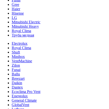
Funai
Gree
Haier
Hisense
LG
Mitsubishi Electric
Mitsubishi Heavy
Royal Clima
Труба медная
Electrolux
Royal Clima
Shuft
Minibox
VentMachine
Zilon
Funai
Ballu
Breezart
Daikin
Dantex
Ecoclima Pro Vent
Energolux
General Climate
GlobalVent