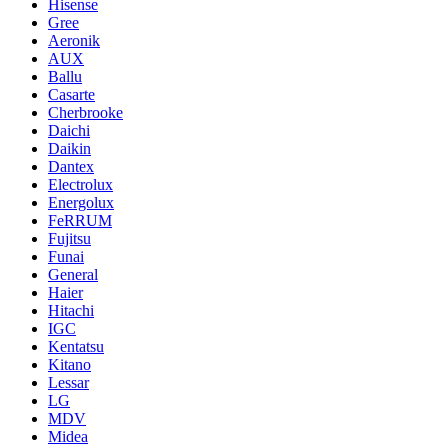
Hisense
Gree
Aeronik
AUX
Ballu
Casarte
Cherbrooke
Daichi
Daikin
Dantex
Electrolux
Energolux
FeRRUM
Fujitsu
Funai
General
Haier
Hitachi
IGC
Kentatsu
Kitano
Lessar
LG
MDV
Midea