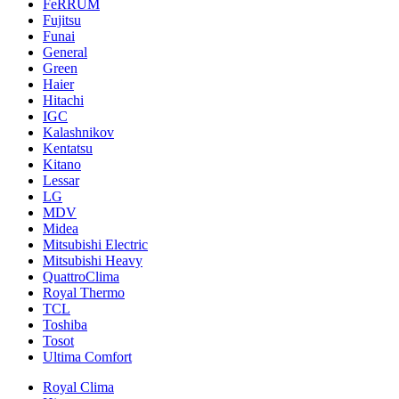
FeRRUM
Fujitsu
Funai
General
Green
Haier
Hitachi
IGC
Kalashnikov
Kentatsu
Kitano
Lessar
LG
MDV
Midea
Mitsubishi Electric
Mitsubishi Heavy
QuattroClima
Royal Thermo
TCL
Toshiba
Tosot
Ultima Comfort
Royal Clima