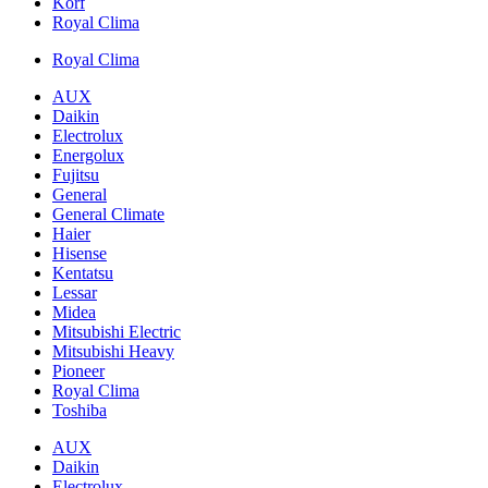
Korf
Royal Clima
Royal Clima
AUX
Daikin
Electrolux
Energolux
Fujitsu
General
General Climate
Haier
Hisense
Kentatsu
Lessar
Midea
Mitsubishi Electric
Mitsubishi Heavy
Pioneer
Royal Clima
Toshiba
AUX
Daikin
Electrolux