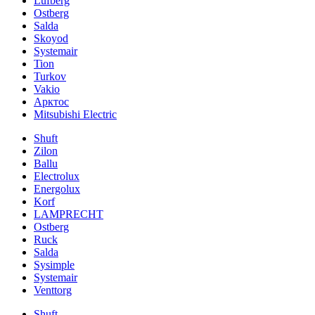
Lufberg
Ostberg
Salda
Skoyod
Systemair
Tion
Turkov
Vakio
Арктос
Mitsubishi Electric
Shuft
Zilon
Ballu
Electrolux
Energolux
Korf
LAMPRECHT
Ostberg
Ruck
Salda
Sysimple
Systemair
Venttorg
Shuft