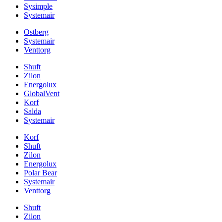
Sysimple
Systemair
Ostberg
Systemair
Venttorg
Shuft
Zilon
Energolux
GlobalVent
Korf
Salda
Systemair
Korf
Shuft
Zilon
Energolux
Polar Bear
Systemair
Venttorg
Shuft
Zilon