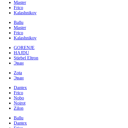
Master
Frico
Kalashnikov
Ballu
Master
Frico
Kalashnikov
GORENJE
HAJDU
Stiebel Eltron
Эван
Zota
Эван
Dantex
Frico
Nobo
Noirot
Zilon
Ballu
Dantex