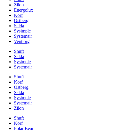
Zilon
Energolux
Korf
Ostberg
Salda
Sysimple
Systemair
Venttorg
Shuft
Salda
Sysimple
Systemair
Shuft
Korf
Ostberg
Salda
Sysimple
Systemair
Zilon
Shuft
Korf
Polar Bear