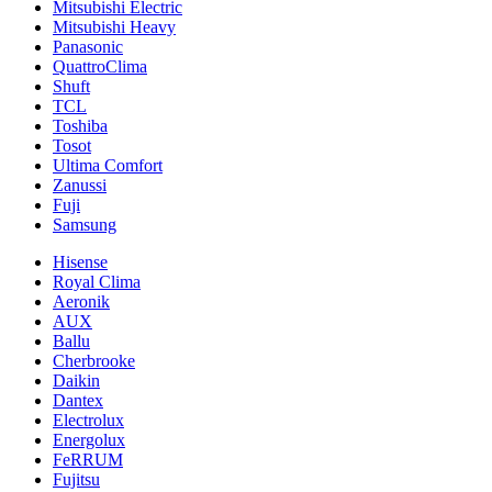
Mitsubishi Electric
Mitsubishi Heavy
Panasonic
QuattroClima
Shuft
TCL
Toshiba
Tosot
Ultima Comfort
Zanussi
Fuji
Samsung
Hisense
Royal Clima
Aeronik
AUX
Ballu
Cherbrooke
Daikin
Dantex
Electrolux
Energolux
FeRRUM
Fujitsu