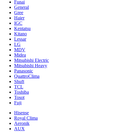
Funai
General
Gree
Haier
IGC
Kentatsu
Kitano
Lessar
LG
MDV
Midea
Mitsubishi Electric
Mitsubishi Heavy
Panasonic
QuattroClima
Shuft
TCL
Toshiba
Tosot
Fuji
Hisense
Royal Clima
Aeronik
AUX