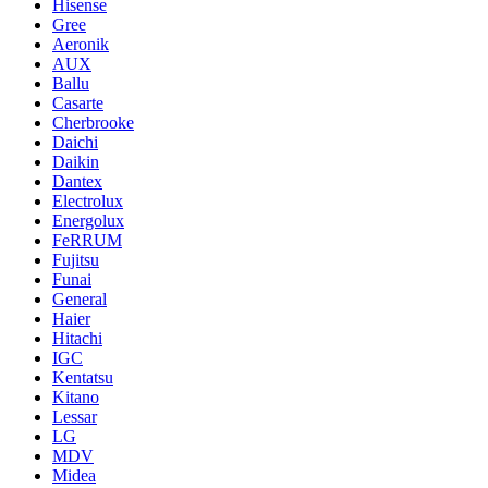
Hisense
Gree
Aeronik
AUX
Ballu
Casarte
Cherbrooke
Daichi
Daikin
Dantex
Electrolux
Energolux
FeRRUM
Fujitsu
Funai
General
Haier
Hitachi
IGC
Kentatsu
Kitano
Lessar
LG
MDV
Midea