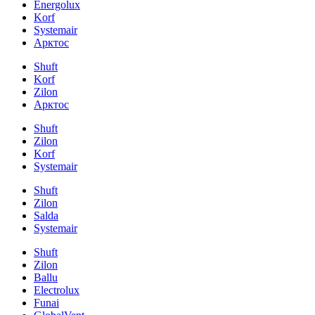
Energolux
Korf
Systemair
Арктос
Shuft
Korf
Zilon
Арктос
Shuft
Zilon
Korf
Systemair
Shuft
Zilon
Salda
Systemair
Shuft
Zilon
Ballu
Electrolux
Funai