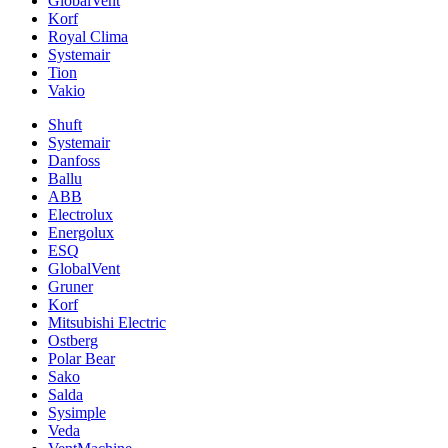
GlobalVent
Korf
Royal Clima
Systemair
Tion
Vakio
Shuft
Systemair
Danfoss
Ballu
ABB
Electrolux
Energolux
ESQ
GlobalVent
Gruner
Korf
Mitsubishi Electric
Ostberg
Polar Bear
Sako
Salda
Sysimple
Veda