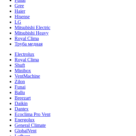
Funai
Gree
Haier
Hisense
LG
Mitsubishi Electric
Mitsubishi Heavy
Royal Clima
Труба медная
Electrolux
Royal Clima
Shuft
Minibox
VentMachine
Zilon
Funai
Ballu
Breezart
Daikin
Dantex
Ecoclima Pro Vent
Energolux
General Climate
GlobalVent