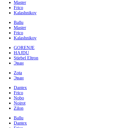
Master
Frico
Kalashnikov
Ballu
Master
Frico
Kalashnikov
GORENJE
HAJDU
Stiebel Eltron
Эван
Zota
Эван
Dantex
Frico
Nobo
Noirot
Zilon
Ballu
Dantex