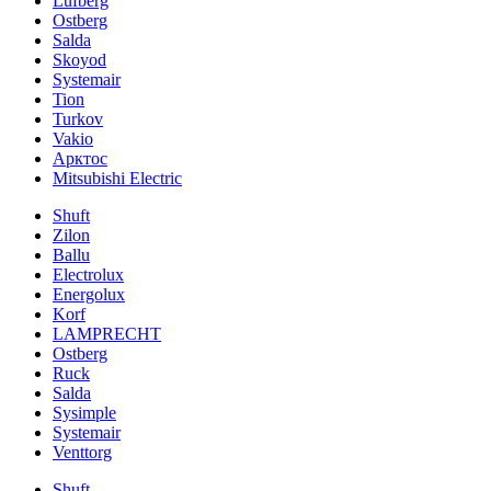
Lufberg
Ostberg
Salda
Skoyod
Systemair
Tion
Turkov
Vakio
Арктос
Mitsubishi Electric
Shuft
Zilon
Ballu
Electrolux
Energolux
Korf
LAMPRECHT
Ostberg
Ruck
Salda
Sysimple
Systemair
Venttorg
Shuft