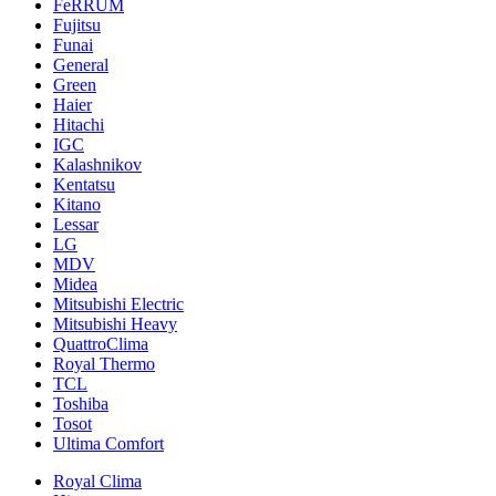
FeRRUM
Fujitsu
Funai
General
Green
Haier
Hitachi
IGC
Kalashnikov
Kentatsu
Kitano
Lessar
LG
MDV
Midea
Mitsubishi Electric
Mitsubishi Heavy
QuattroClima
Royal Thermo
TCL
Toshiba
Tosot
Ultima Comfort
Royal Clima