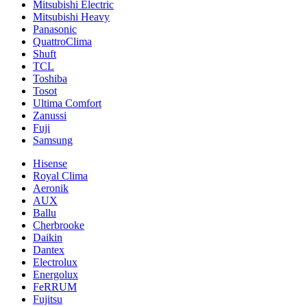
Mitsubishi Electric
Mitsubishi Heavy
Panasonic
QuattroClima
Shuft
TCL
Toshiba
Tosot
Ultima Comfort
Zanussi
Fuji
Samsung
Hisense
Royal Clima
Aeronik
AUX
Ballu
Cherbrooke
Daikin
Dantex
Electrolux
Energolux
FeRRUM
Fujitsu