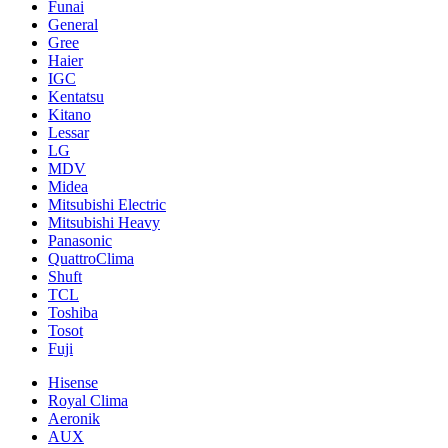
Funai
General
Gree
Haier
IGC
Kentatsu
Kitano
Lessar
LG
MDV
Midea
Mitsubishi Electric
Mitsubishi Heavy
Panasonic
QuattroClima
Shuft
TCL
Toshiba
Tosot
Fuji
Hisense
Royal Clima
Aeronik
AUX