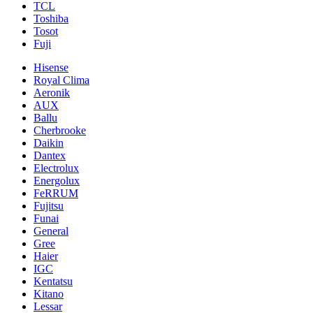
TCL
Toshiba
Tosot
Fuji
Hisense
Royal Clima
Aeronik
AUX
Ballu
Cherbrooke
Daikin
Dantex
Electrolux
Energolux
FeRRUM
Fujitsu
Funai
General
Gree
Haier
IGC
Kentatsu
Kitano
Lessar