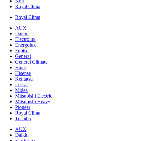
Korf
Royal Clima
Royal Clima
AUX
Daikin
Electrolux
Energolux
Fujitsu
General
General Climate
Haier
Hisense
Kentatsu
Lessar
Midea
Mitsubishi Electric
Mitsubishi Heavy
Pioneer
Royal Clima
Toshiba
AUX
Daikin
Electrolux