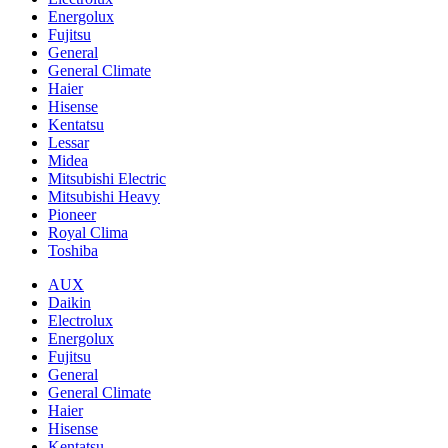
Energolux
Fujitsu
General
General Climate
Haier
Hisense
Kentatsu
Lessar
Midea
Mitsubishi Electric
Mitsubishi Heavy
Pioneer
Royal Clima
Toshiba
AUX
Daikin
Electrolux
Energolux
Fujitsu
General
General Climate
Haier
Hisense
Kentatsu