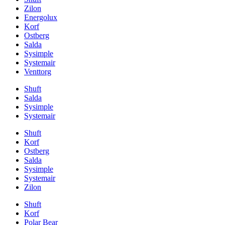
Zilon
Energolux
Korf
Ostberg
Salda
Sysimple
Systemair
Venttorg
Shuft
Salda
Sysimple
Systemair
Shuft
Korf
Ostberg
Salda
Sysimple
Systemair
Zilon
Shuft
Korf
Polar Bear