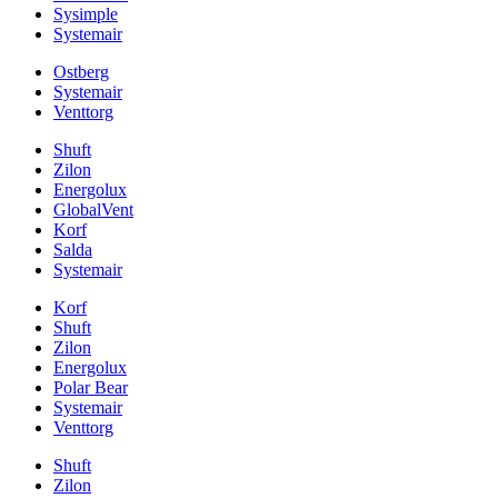
Sysimple
Systemair
Ostberg
Systemair
Venttorg
Shuft
Zilon
Energolux
GlobalVent
Korf
Salda
Systemair
Korf
Shuft
Zilon
Energolux
Polar Bear
Systemair
Venttorg
Shuft
Zilon