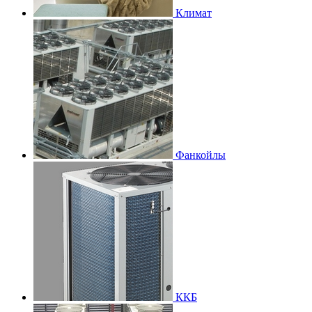
Климат
Фанкойлы
ККБ