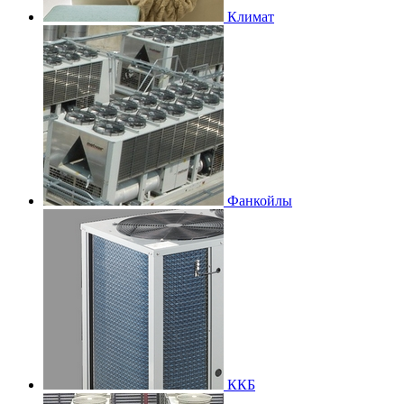
Климат
Фанкойлы
ККБ