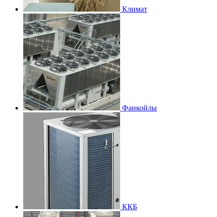
Климат
Фанкойлы
ККБ