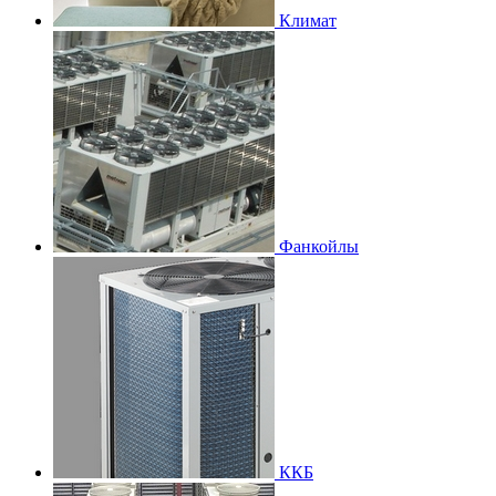
Климат
Фанкойлы
ККБ