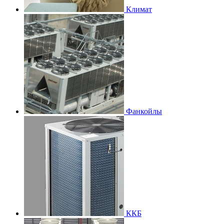
Климат
Фанкойлы
ККБ