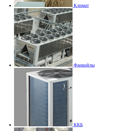
Климат
Фанкойлы
ККБ