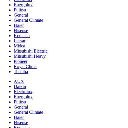
Energolux
Fujitsu
General
General Climate
Haier
Hisense
Kentatsu
Lessar
Midea
Mitsubishi Electric
Mitsubishi Heavy
Pioneer
Royal Clima
Toshiba
AUX
Daikin
Electrolux
Energolux
Fujitsu
General
General Climate
Haier
Hisense
Kentatsu