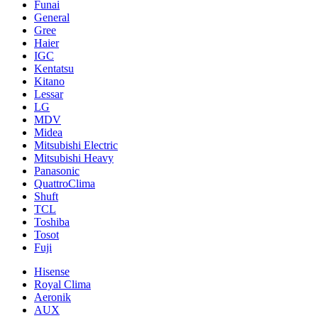
Funai
General
Gree
Haier
IGC
Kentatsu
Kitano
Lessar
LG
MDV
Midea
Mitsubishi Electric
Mitsubishi Heavy
Panasonic
QuattroClima
Shuft
TCL
Toshiba
Tosot
Fuji
Hisense
Royal Clima
Aeronik
AUX