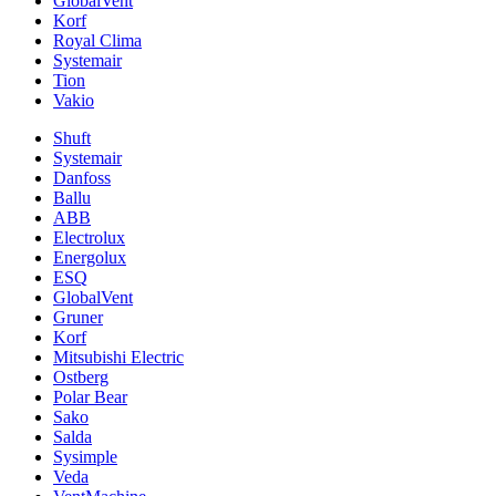
GlobalVent
Korf
Royal Clima
Systemair
Tion
Vakio
Shuft
Systemair
Danfoss
Ballu
ABB
Electrolux
Energolux
ESQ
GlobalVent
Gruner
Korf
Mitsubishi Electric
Ostberg
Polar Bear
Sako
Salda
Sysimple
Veda