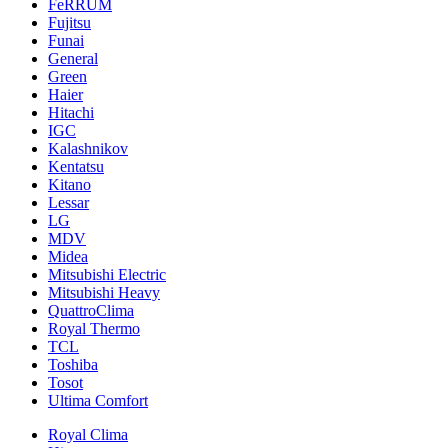
FeRRUM
Fujitsu
Funai
General
Green
Haier
Hitachi
IGC
Kalashnikov
Kentatsu
Kitano
Lessar
LG
MDV
Midea
Mitsubishi Electric
Mitsubishi Heavy
QuattroClima
Royal Thermo
TCL
Toshiba
Tosot
Ultima Comfort
Royal Clima