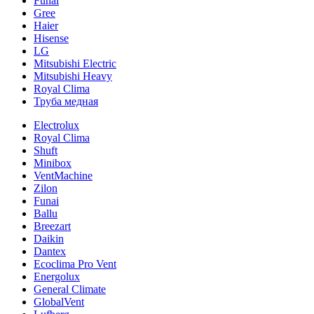
Funai
Gree
Haier
Hisense
LG
Mitsubishi Electric
Mitsubishi Heavy
Royal Clima
Труба медная
Electrolux
Royal Clima
Shuft
Minibox
VentMachine
Zilon
Funai
Ballu
Breezart
Daikin
Dantex
Ecoclima Pro Vent
Energolux
General Climate
GlobalVent