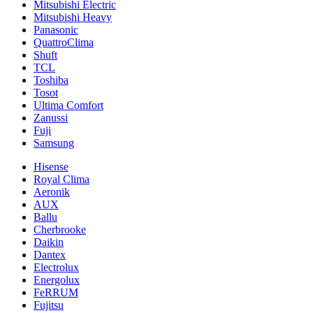
Mitsubishi Electric
Mitsubishi Heavy
Panasonic
QuattroClima
Shuft
TCL
Toshiba
Tosot
Ultima Comfort
Zanussi
Fuji
Samsung
Hisense
Royal Clima
Aeronik
AUX
Ballu
Cherbrooke
Daikin
Dantex
Electrolux
Energolux
FeRRUM
Fujitsu