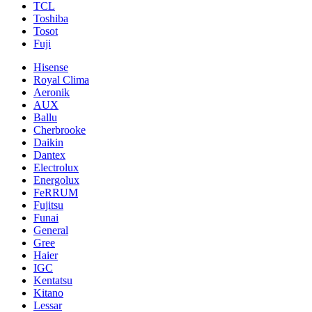
TCL
Toshiba
Tosot
Fuji
Hisense
Royal Clima
Aeronik
AUX
Ballu
Cherbrooke
Daikin
Dantex
Electrolux
Energolux
FeRRUM
Fujitsu
Funai
General
Gree
Haier
IGC
Kentatsu
Kitano
Lessar