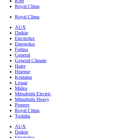
Korf
Royal Clima
Royal Clima
AUX
Daikin
Electrolux
Energolux
Fujitsu
General
General Climate
Haier
Hisense
Kentatsu
Lessar
Midea
Mitsubishi Electric
Mitsubishi Heavy
Pioneer
Royal Clima
Toshiba
AUX
Daikin
Electrolux