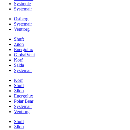
Sysimple
Systemair
Ostberg
Systemair
Venttorg
Shuft
Zilon
Energolux
GlobalVent
Korf
Salda
Systemair
Korf
Shuft
Zilon
Energolux
Polar Bear
Systemair
Venttorg
Shuft
Zilon