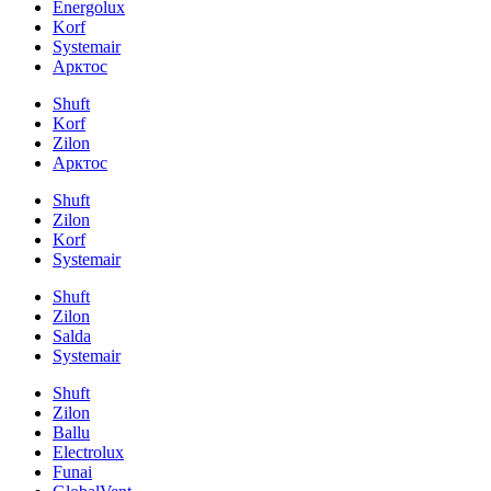
Energolux
Korf
Systemair
Арктос
Shuft
Korf
Zilon
Арктос
Shuft
Zilon
Korf
Systemair
Shuft
Zilon
Salda
Systemair
Shuft
Zilon
Ballu
Electrolux
Funai