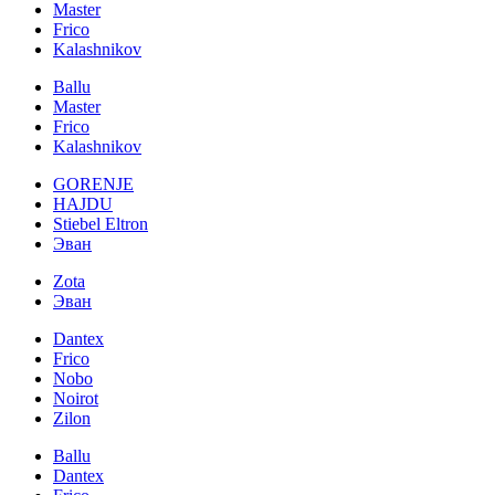
Master
Frico
Kalashnikov
Ballu
Master
Frico
Kalashnikov
GORENJE
HAJDU
Stiebel Eltron
Эван
Zota
Эван
Dantex
Frico
Nobo
Noirot
Zilon
Ballu
Dantex