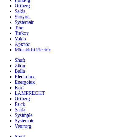
Lufberg
Ostberg
Salda
Skoyod
Systemair
Tion
Turkov
Vakio
Арктос
Mitsubishi Electric
Shuft
Zilon
Ballu
Electrolux
Energolux
Korf
LAMPRECHT
Ostberg
Ruck
Salda
Sysimple
Systemair
Venttorg
Shuft