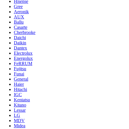
Hisense
Gree
Aeronik
AUX
Ballu
Casarte
Cherbrooke
Daichi
Daikin
Dantex
Electrolux
Energolux
FeRRUM
Fujitsu
Funai
General
Haier
Hitachi
IGC
Kentatsu
Kitano
Lessar
LG
MDV
Midea