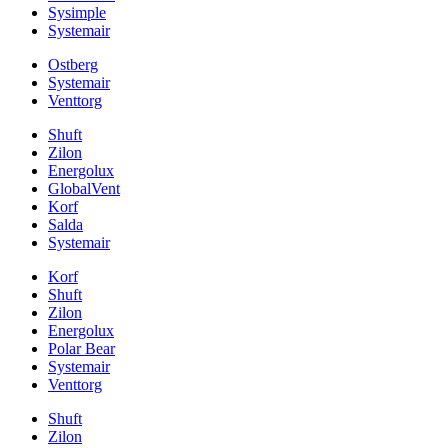
Sysimple
Systemair
Ostberg
Systemair
Venttorg
Shuft
Zilon
Energolux
GlobalVent
Korf
Salda
Systemair
Korf
Shuft
Zilon
Energolux
Polar Bear
Systemair
Venttorg
Shuft
Zilon