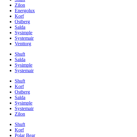
Zilon
Energolux
Korf
Ostberg
Salda
Sysimple
Systemair
Venttorg
Shuft
Salda
Sysimple
Systemair
Shuft
Korf
Ostberg
Salda
Sysimple
Systemair
Zilon
Shuft
Korf
Polar Bear