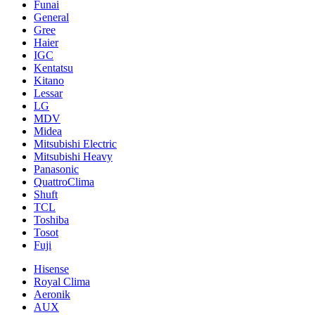
Funai
General
Gree
Haier
IGC
Kentatsu
Kitano
Lessar
LG
MDV
Midea
Mitsubishi Electric
Mitsubishi Heavy
Panasonic
QuattroClima
Shuft
TCL
Toshiba
Tosot
Fuji
Hisense
Royal Clima
Aeronik
AUX