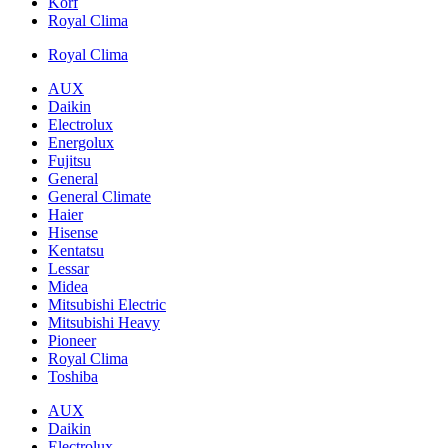
Korf
Royal Clima
Royal Clima
AUX
Daikin
Electrolux
Energolux
Fujitsu
General
General Climate
Haier
Hisense
Kentatsu
Lessar
Midea
Mitsubishi Electric
Mitsubishi Heavy
Pioneer
Royal Clima
Toshiba
AUX
Daikin
Electrolux