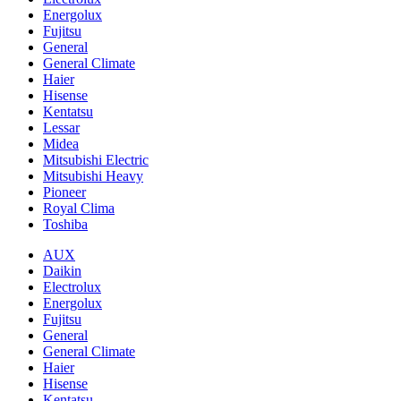
Energolux
Fujitsu
General
General Climate
Haier
Hisense
Kentatsu
Lessar
Midea
Mitsubishi Electric
Mitsubishi Heavy
Pioneer
Royal Clima
Toshiba
AUX
Daikin
Electrolux
Energolux
Fujitsu
General
General Climate
Haier
Hisense
Kentatsu