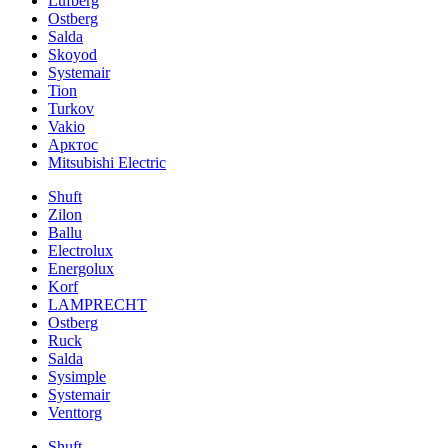
Lufberg
Ostberg
Salda
Skoyod
Systemair
Tion
Turkov
Vakio
Арктос
Mitsubishi Electric
Shuft
Zilon
Ballu
Electrolux
Energolux
Korf
LAMPRECHT
Ostberg
Ruck
Salda
Sysimple
Systemair
Venttorg
Shuft