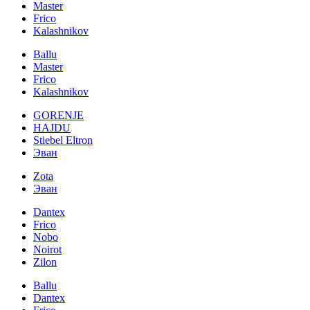
Master
Frico
Kalashnikov
Ballu
Master
Frico
Kalashnikov
GORENJE
HAJDU
Stiebel Eltron
Эван
Zota
Эван
Dantex
Frico
Nobo
Noirot
Zilon
Ballu
Dantex