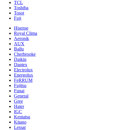
TCL
Toshiba
Tosot
Fuji
Hisense
Royal Clima
Aeronik
AUX
Ballu
Cherbrooke
Daikin
Dantex
Electrolux
Energolux
FeRRUM
Fujitsu
Funai
General
Gree
Haier
IGC
Kentatsu
Kitano
Lessar