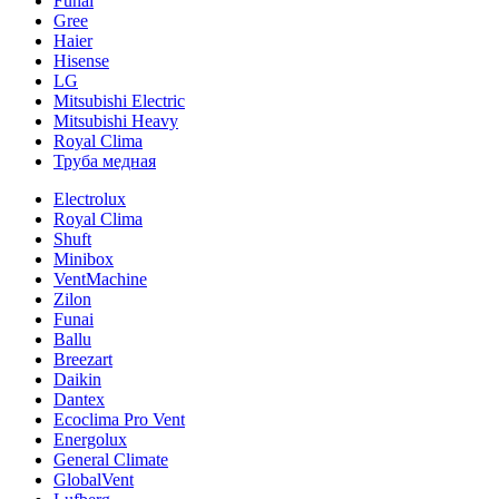
Funai
Gree
Haier
Hisense
LG
Mitsubishi Electric
Mitsubishi Heavy
Royal Clima
Труба медная
Electrolux
Royal Clima
Shuft
Minibox
VentMachine
Zilon
Funai
Ballu
Breezart
Daikin
Dantex
Ecoclima Pro Vent
Energolux
General Climate
GlobalVent