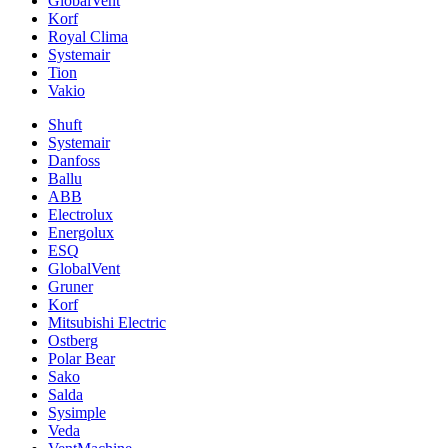
GlobalVent
Korf
Royal Clima
Systemair
Tion
Vakio
Shuft
Systemair
Danfoss
Ballu
ABB
Electrolux
Energolux
ESQ
GlobalVent
Gruner
Korf
Mitsubishi Electric
Ostberg
Polar Bear
Sako
Salda
Sysimple
Veda