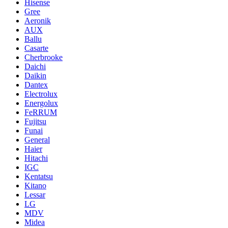
Hisense
Gree
Aeronik
AUX
Ballu
Casarte
Cherbrooke
Daichi
Daikin
Dantex
Electrolux
Energolux
FeRRUM
Fujitsu
Funai
General
Haier
Hitachi
IGC
Kentatsu
Kitano
Lessar
LG
MDV
Midea