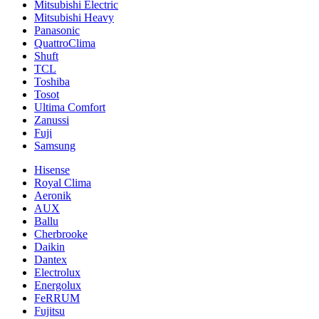
Mitsubishi Electric
Mitsubishi Heavy
Panasonic
QuattroClima
Shuft
TCL
Toshiba
Tosot
Ultima Comfort
Zanussi
Fuji
Samsung
Hisense
Royal Clima
Aeronik
AUX
Ballu
Cherbrooke
Daikin
Dantex
Electrolux
Energolux
FeRRUM
Fujitsu