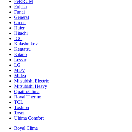
FeRRUM
Fujitsu
Funai
General
Green
Haier
Hitachi
IGC
Kalashnikov
Kentatsu
Kitano
Lessar
LG
MDV
Midea
Mitsubishi Electric
Mitsubishi Heavy
QuattroClima
Royal Thermo
TCL
Toshiba
Tosot
Ultima Comfort
Royal Clima