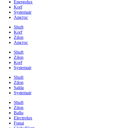
Energolux
Korf
Systemair
Арктос
Shuft
Korf
Zilon
Арктос
Shuft
Zilon
Korf
Systemair
Shuft
Zilon
Salda
Systemair
Shuft
Zilon
Ballu
Electrolux
Funai