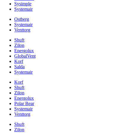
Sysimple
Systemair
Ostberg
Systemair
Venttorg
Shuft
Zilon
Energolux
GlobalVent
Korf
Salda
Systemair
Korf
Shuft
Zilon
Energolux
Polar Bear
Systemair
Venttorg
Shuft
Zilon