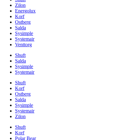
Zilon
Energolux
Korf
Ostberg
Salda
Sysimple
Systemair
Venttorg
Shuft
Salda
Sysimple
Systemair
Shuft
Korf
Ostberg
Salda
Sysimple
Systemair
Zilon
Shuft
Korf
Polar Bear