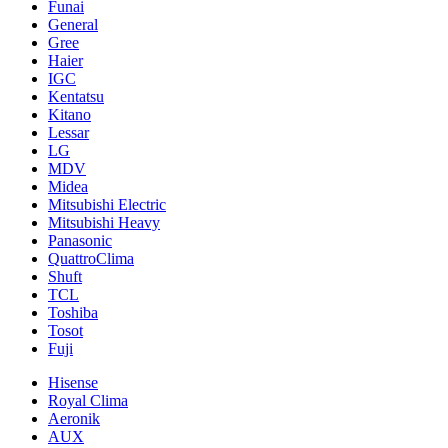
Funai
General
Gree
Haier
IGC
Kentatsu
Kitano
Lessar
LG
MDV
Midea
Mitsubishi Electric
Mitsubishi Heavy
Panasonic
QuattroClima
Shuft
TCL
Toshiba
Tosot
Fuji
Hisense
Royal Clima
Aeronik
AUX