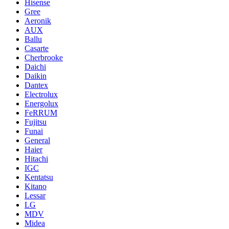
Hisense
Gree
Aeronik
AUX
Ballu
Casarte
Cherbrooke
Daichi
Daikin
Dantex
Electrolux
Energolux
FeRRUM
Fujitsu
Funai
General
Haier
Hitachi
IGC
Kentatsu
Kitano
Lessar
LG
MDV
Midea