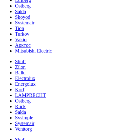
Lufberg
Ostberg
Salda
Skoyod
Systemair
Tion
Turkov
Vakio
Арктос
Mitsubishi Electric
Shuft
Zilon
Ballu
Electrolux
Energolux
Korf
LAMPRECHT
Ostberg
Ruck
Salda
Sysimple
Systemair
Venttorg
Shuft