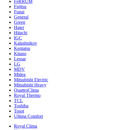
FeRRUM
Fujitsu
Funai
General
Green
Haier
Hitachi
IGC
Kalashnikov
Kentatsu
Kitano
Lessar
LG
MDV
Midea
Mitsubishi Electric
Mitsubishi Heavy
QuattroClima
Royal Thermo
TCL
Toshiba
Tosot
Ultima Comfort
Royal Clima