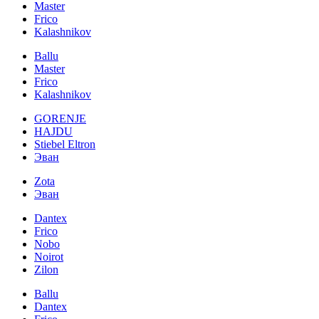
Master
Frico
Kalashnikov
Ballu
Master
Frico
Kalashnikov
GORENJE
HAJDU
Stiebel Eltron
Эван
Zota
Эван
Dantex
Frico
Nobo
Noirot
Zilon
Ballu
Dantex