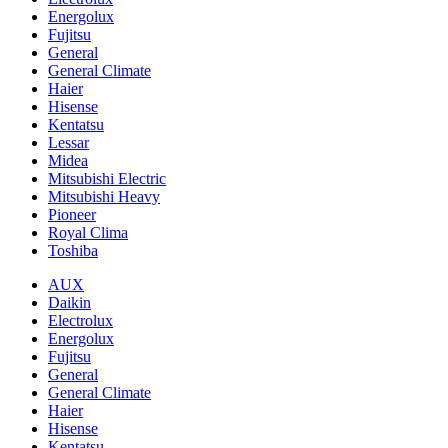
Energolux
Fujitsu
General
General Climate
Haier
Hisense
Kentatsu
Lessar
Midea
Mitsubishi Electric
Mitsubishi Heavy
Pioneer
Royal Clima
Toshiba
AUX
Daikin
Electrolux
Energolux
Fujitsu
General
General Climate
Haier
Hisense
Kentatsu