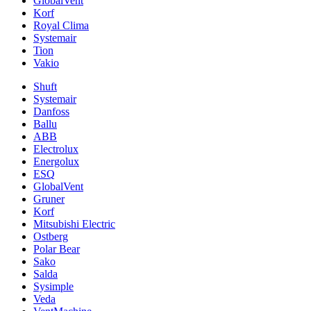
GlobalVent
Korf
Royal Clima
Systemair
Tion
Vakio
Shuft
Systemair
Danfoss
Ballu
ABB
Electrolux
Energolux
ESQ
GlobalVent
Gruner
Korf
Mitsubishi Electric
Ostberg
Polar Bear
Sako
Salda
Sysimple
Veda