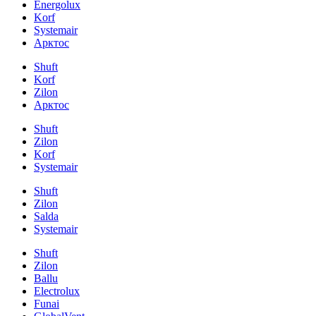
Energolux
Korf
Systemair
Арктос
Shuft
Korf
Zilon
Арктос
Shuft
Zilon
Korf
Systemair
Shuft
Zilon
Salda
Systemair
Shuft
Zilon
Ballu
Electrolux
Funai