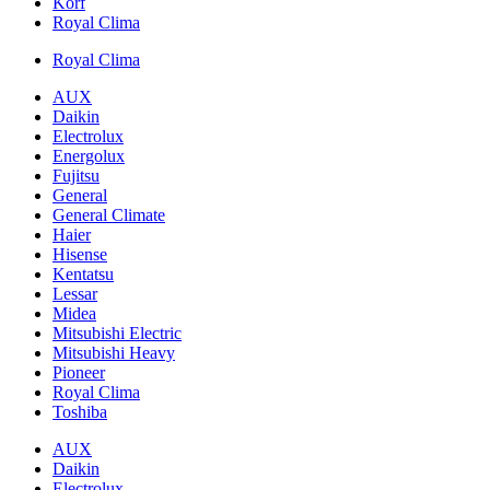
Korf
Royal Clima
Royal Clima
AUX
Daikin
Electrolux
Energolux
Fujitsu
General
General Climate
Haier
Hisense
Kentatsu
Lessar
Midea
Mitsubishi Electric
Mitsubishi Heavy
Pioneer
Royal Clima
Toshiba
AUX
Daikin
Electrolux