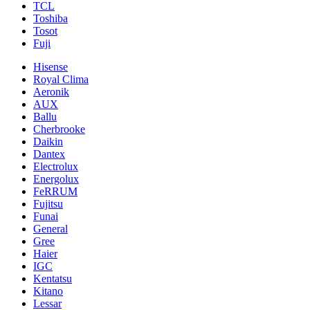
TCL
Toshiba
Tosot
Fuji
Hisense
Royal Clima
Aeronik
AUX
Ballu
Cherbrooke
Daikin
Dantex
Electrolux
Energolux
FeRRUM
Fujitsu
Funai
General
Gree
Haier
IGC
Kentatsu
Kitano
Lessar