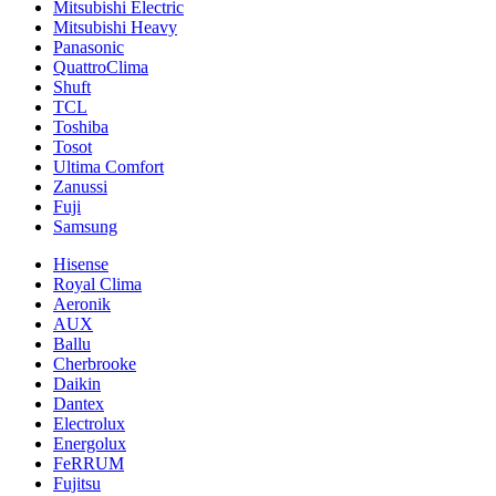
Mitsubishi Electric
Mitsubishi Heavy
Panasonic
QuattroClima
Shuft
TCL
Toshiba
Tosot
Ultima Comfort
Zanussi
Fuji
Samsung
Hisense
Royal Clima
Aeronik
AUX
Ballu
Cherbrooke
Daikin
Dantex
Electrolux
Energolux
FeRRUM
Fujitsu