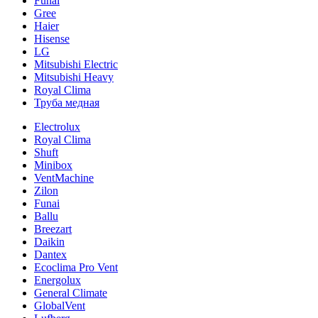
Funai
Gree
Haier
Hisense
LG
Mitsubishi Electric
Mitsubishi Heavy
Royal Clima
Труба медная
Electrolux
Royal Clima
Shuft
Minibox
VentMachine
Zilon
Funai
Ballu
Breezart
Daikin
Dantex
Ecoclima Pro Vent
Energolux
General Climate
GlobalVent