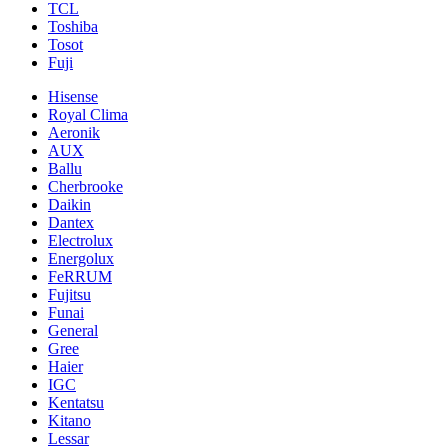
TCL
Toshiba
Tosot
Fuji
Hisense
Royal Clima
Aeronik
AUX
Ballu
Cherbrooke
Daikin
Dantex
Electrolux
Energolux
FeRRUM
Fujitsu
Funai
General
Gree
Haier
IGC
Kentatsu
Kitano
Lessar