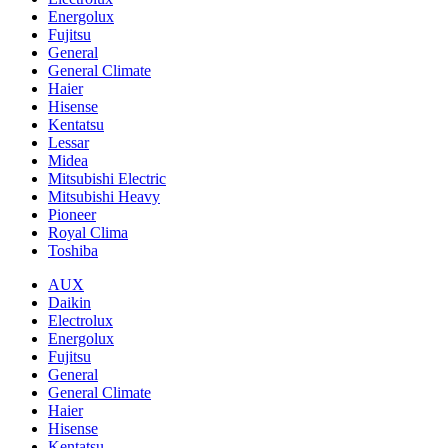
Energolux
Fujitsu
General
General Climate
Haier
Hisense
Kentatsu
Lessar
Midea
Mitsubishi Electric
Mitsubishi Heavy
Pioneer
Royal Clima
Toshiba
AUX
Daikin
Electrolux
Energolux
Fujitsu
General
General Climate
Haier
Hisense
Kentatsu