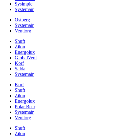
Sysimple
Systemair
Ostberg
Systemair
Venttorg
Shuft
Zilon
Energolux
GlobalVent
Korf
Salda
Systemair
Korf
Shuft
Zilon
Energolux
Polar Bear
Systemair
Venttorg
Shuft
Zilon