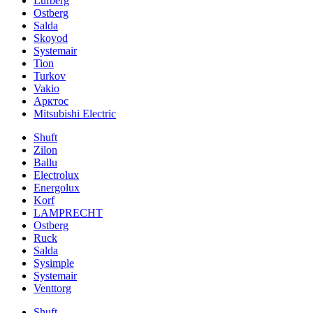
Lufberg
Ostberg
Salda
Skoyod
Systemair
Tion
Turkov
Vakio
Арктос
Mitsubishi Electric
Shuft
Zilon
Ballu
Electrolux
Energolux
Korf
LAMPRECHT
Ostberg
Ruck
Salda
Sysimple
Systemair
Venttorg
Shuft