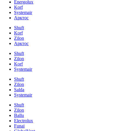
Energolux
Korf
Systemair
Арктос
Shuft
Korf
Zilon
Арктос
Shuft
Zilon
Korf
Systemair
Shuft
Zilon
Salda
Systemair
Shuft
Zilon
Ballu
Electrolux
Funai