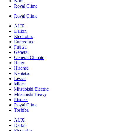
Korf
Royal Clima
Royal Clima
AUX
Daikin
Electrolux
Energolux
Fujitsu
General
General Climate
Haier
Hisense
Kentatsu
Lessar
Midea
Mitsubishi Electric
Mitsubishi Heavy
Pioneer
Royal Clima
Toshiba
AUX
Daikin
Electrolux