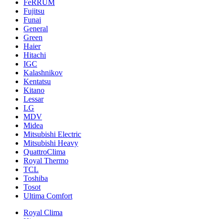
FeRRUM
Fujitsu
Funai
General
Green
Haier
Hitachi
IGC
Kalashnikov
Kentatsu
Kitano
Lessar
LG
MDV
Midea
Mitsubishi Electric
Mitsubishi Heavy
QuattroClima
Royal Thermo
TCL
Toshiba
Tosot
Ultima Comfort
Royal Clima