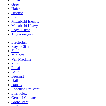
Funai
Gree
Haier
Hisense
LG
Mitsubishi Electric
Mitsubishi Heavy
Royal Clima
Труба медная
Electrolux
Royal Clima
Shuft
Minibox
VentMachine
Zilon
Funai
Ballu
Breezart
Daikin
Dantex
Ecoclima Pro Vent
Energolux
General Climate
GlobalVent