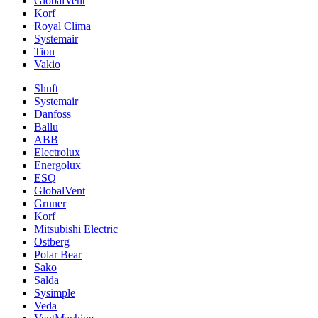
GlobalVent
Korf
Royal Clima
Systemair
Tion
Vakio
Shuft
Systemair
Danfoss
Ballu
ABB
Electrolux
Energolux
ESQ
GlobalVent
Gruner
Korf
Mitsubishi Electric
Ostberg
Polar Bear
Sako
Salda
Sysimple
Veda