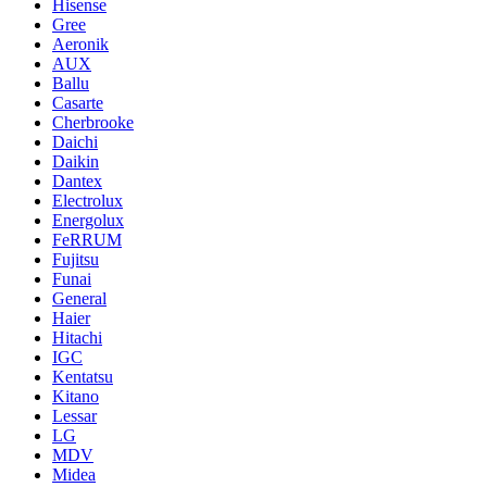
Hisense
Gree
Aeronik
AUX
Ballu
Casarte
Cherbrooke
Daichi
Daikin
Dantex
Electrolux
Energolux
FeRRUM
Fujitsu
Funai
General
Haier
Hitachi
IGC
Kentatsu
Kitano
Lessar
LG
MDV
Midea