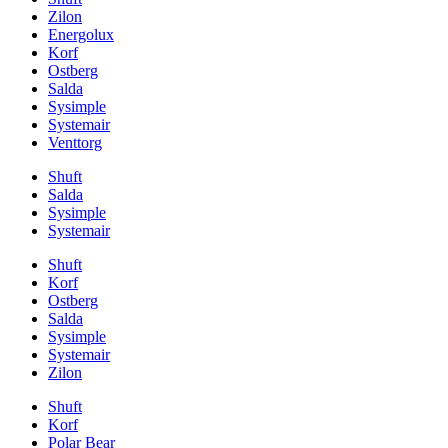
Zilon
Energolux
Korf
Ostberg
Salda
Sysimple
Systemair
Venttorg
Shuft
Salda
Sysimple
Systemair
Shuft
Korf
Ostberg
Salda
Sysimple
Systemair
Zilon
Shuft
Korf
Polar Bear