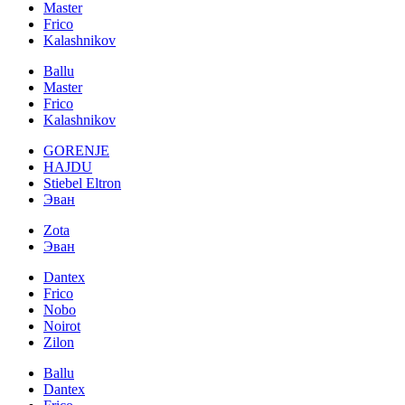
Master
Frico
Kalashnikov
Ballu
Master
Frico
Kalashnikov
GORENJE
HAJDU
Stiebel Eltron
Эван
Zota
Эван
Dantex
Frico
Nobo
Noirot
Zilon
Ballu
Dantex