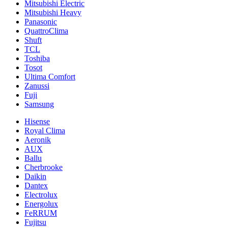
Mitsubishi Electric
Mitsubishi Heavy
Panasonic
QuattroClima
Shuft
TCL
Toshiba
Tosot
Ultima Comfort
Zanussi
Fuji
Samsung
Hisense
Royal Clima
Aeronik
AUX
Ballu
Cherbrooke
Daikin
Dantex
Electrolux
Energolux
FeRRUM
Fujitsu