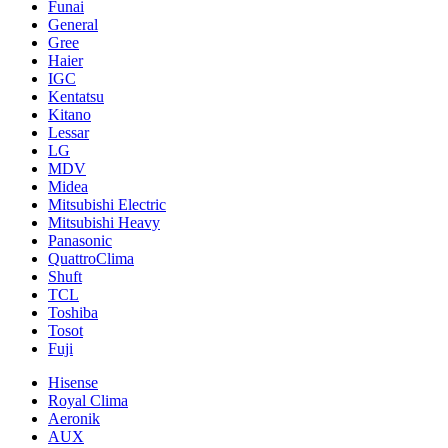
Funai
General
Gree
Haier
IGC
Kentatsu
Kitano
Lessar
LG
MDV
Midea
Mitsubishi Electric
Mitsubishi Heavy
Panasonic
QuattroClima
Shuft
TCL
Toshiba
Tosot
Fuji
Hisense
Royal Clima
Aeronik
AUX