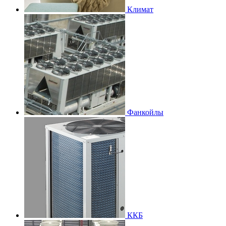
Климат
Фанкойлы
ККБ