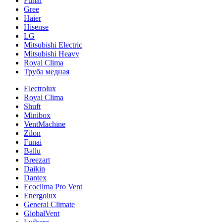
Funai
Gree
Haier
Hisense
LG
Mitsubishi Electric
Mitsubishi Heavy
Royal Clima
Труба медная
Electrolux
Royal Clima
Shuft
Minibox
VentMachine
Zilon
Funai
Ballu
Breezart
Daikin
Dantex
Ecoclima Pro Vent
Energolux
General Climate
GlobalVent