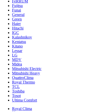
FeRRUM
Fujitsu
Funai
General
Green
Haier
Hitachi
IGC
Kalashnikov
Kentatsu
Kitano
Lessar
LG
MDV
Midea
Mitsubishi Electric
Mitsubishi Heavy
QuattroClima
Royal Thermo
TCL
Toshiba
Tosot
Ultima Comfort
Royal Clima