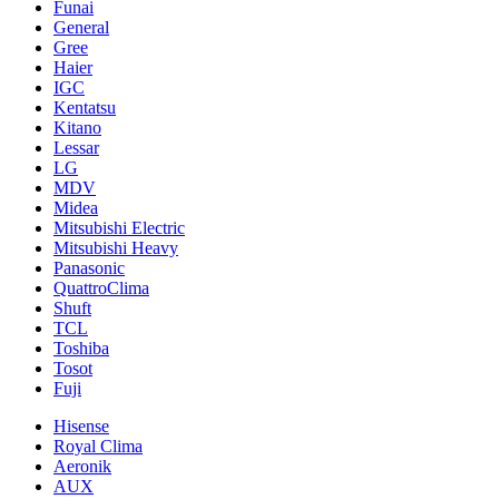
Funai
General
Gree
Haier
IGC
Kentatsu
Kitano
Lessar
LG
MDV
Midea
Mitsubishi Electric
Mitsubishi Heavy
Panasonic
QuattroClima
Shuft
TCL
Toshiba
Tosot
Fuji
Hisense
Royal Clima
Aeronik
AUX