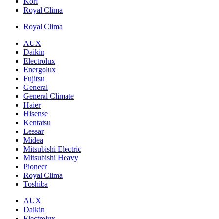
Korf
Royal Clima
Royal Clima
AUX
Daikin
Electrolux
Energolux
Fujitsu
General
General Climate
Haier
Hisense
Kentatsu
Lessar
Midea
Mitsubishi Electric
Mitsubishi Heavy
Pioneer
Royal Clima
Toshiba
AUX
Daikin
Electrolux