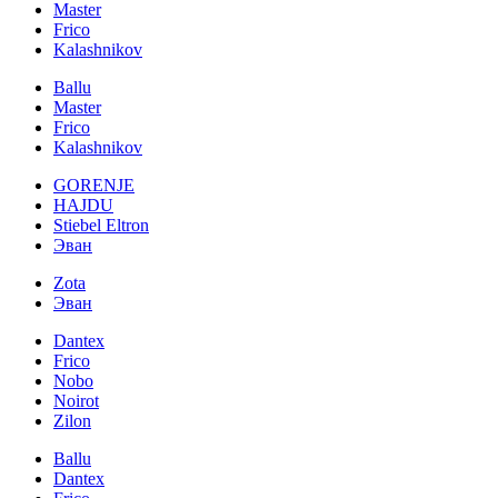
Master
Frico
Kalashnikov
Ballu
Master
Frico
Kalashnikov
GORENJE
HAJDU
Stiebel Eltron
Эван
Zota
Эван
Dantex
Frico
Nobo
Noirot
Zilon
Ballu
Dantex