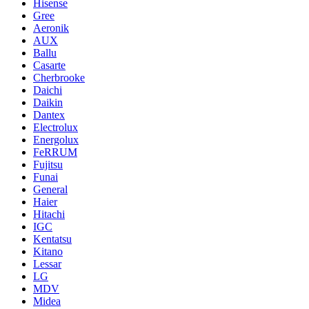
Hisense
Gree
Aeronik
AUX
Ballu
Casarte
Cherbrooke
Daichi
Daikin
Dantex
Electrolux
Energolux
FeRRUM
Fujitsu
Funai
General
Haier
Hitachi
IGC
Kentatsu
Kitano
Lessar
LG
MDV
Midea