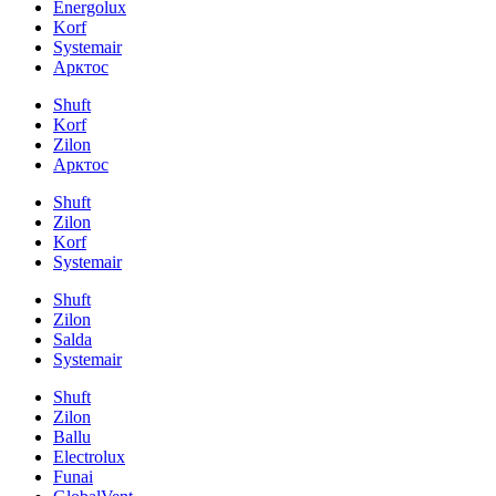
Energolux
Korf
Systemair
Арктос
Shuft
Korf
Zilon
Арктос
Shuft
Zilon
Korf
Systemair
Shuft
Zilon
Salda
Systemair
Shuft
Zilon
Ballu
Electrolux
Funai