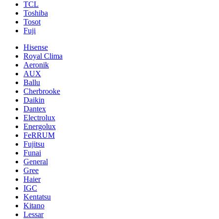
TCL
Toshiba
Tosot
Fuji
Hisense
Royal Clima
Aeronik
AUX
Ballu
Cherbrooke
Daikin
Dantex
Electrolux
Energolux
FeRRUM
Fujitsu
Funai
General
Gree
Haier
IGC
Kentatsu
Kitano
Lessar