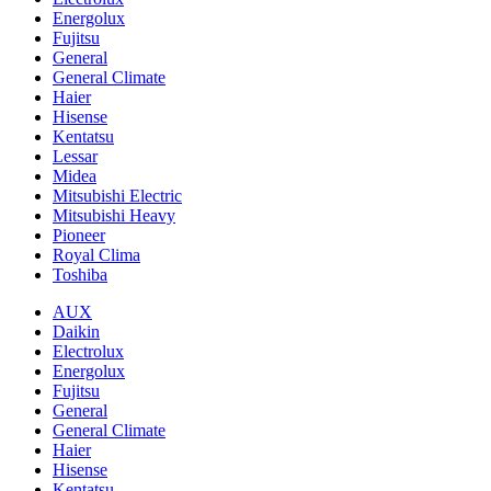
Energolux
Fujitsu
General
General Climate
Haier
Hisense
Kentatsu
Lessar
Midea
Mitsubishi Electric
Mitsubishi Heavy
Pioneer
Royal Clima
Toshiba
AUX
Daikin
Electrolux
Energolux
Fujitsu
General
General Climate
Haier
Hisense
Kentatsu