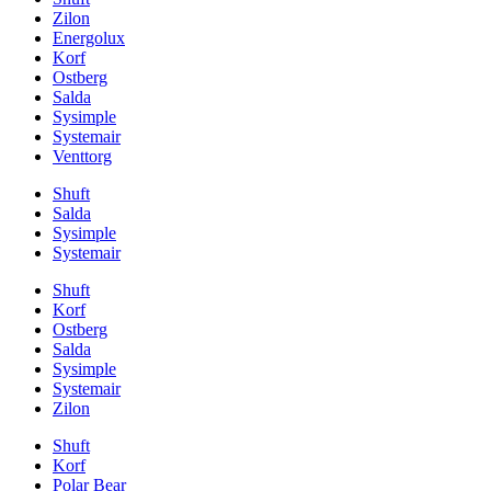
Zilon
Energolux
Korf
Ostberg
Salda
Sysimple
Systemair
Venttorg
Shuft
Salda
Sysimple
Systemair
Shuft
Korf
Ostberg
Salda
Sysimple
Systemair
Zilon
Shuft
Korf
Polar Bear