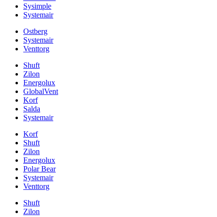
Sysimple
Systemair
Ostberg
Systemair
Venttorg
Shuft
Zilon
Energolux
GlobalVent
Korf
Salda
Systemair
Korf
Shuft
Zilon
Energolux
Polar Bear
Systemair
Venttorg
Shuft
Zilon