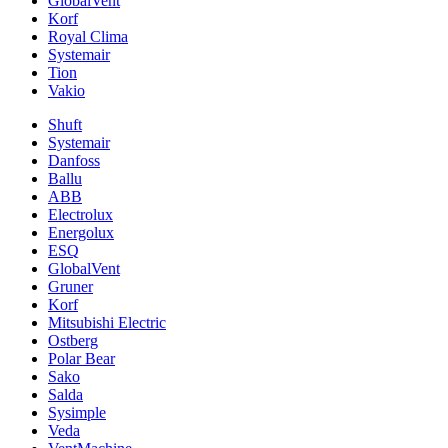
GlobalVent
Korf
Royal Clima
Systemair
Tion
Vakio
Shuft
Systemair
Danfoss
Ballu
ABB
Electrolux
Energolux
ESQ
GlobalVent
Gruner
Korf
Mitsubishi Electric
Ostberg
Polar Bear
Sako
Salda
Sysimple
Veda