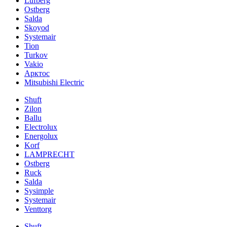
Lufberg
Ostberg
Salda
Skoyod
Systemair
Tion
Turkov
Vakio
Арктос
Mitsubishi Electric
Shuft
Zilon
Ballu
Electrolux
Energolux
Korf
LAMPRECHT
Ostberg
Ruck
Salda
Sysimple
Systemair
Venttorg
Shuft