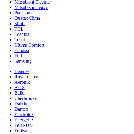
Mitsubishi Electric
Mitsubishi Heavy
Panasonic
QuattroClima
Shuft
TCL
Toshiba
Tosot
Ultima Comfort
Zanussi
Fuji
Samsung
Hisense
Royal Clima
Aeronik
AUX
Ballu
Cherbrooke
Daikin
Dantex
Electrolux
Energolux
FeRRUM
Fujitsu