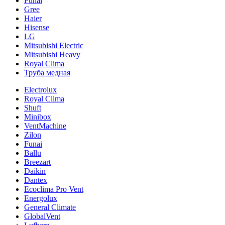
Funai
Gree
Haier
Hisense
LG
Mitsubishi Electric
Mitsubishi Heavy
Royal Clima
Труба медная
Electrolux
Royal Clima
Shuft
Minibox
VentMachine
Zilon
Funai
Ballu
Breezart
Daikin
Dantex
Ecoclima Pro Vent
Energolux
General Climate
GlobalVent