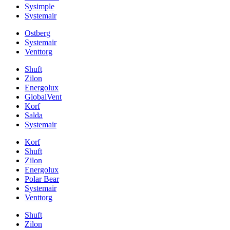
Sysimple
Systemair
Ostberg
Systemair
Venttorg
Shuft
Zilon
Energolux
GlobalVent
Korf
Salda
Systemair
Korf
Shuft
Zilon
Energolux
Polar Bear
Systemair
Venttorg
Shuft
Zilon