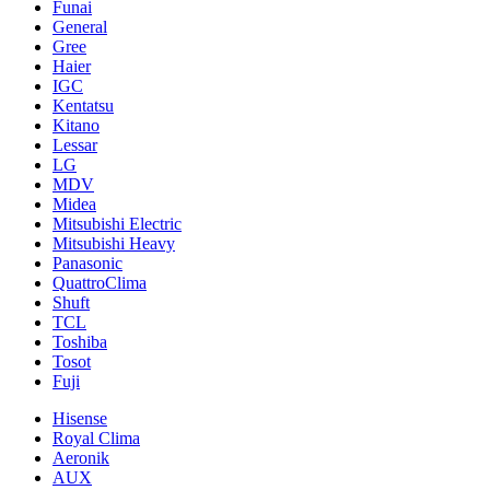
Funai
General
Gree
Haier
IGC
Kentatsu
Kitano
Lessar
LG
MDV
Midea
Mitsubishi Electric
Mitsubishi Heavy
Panasonic
QuattroClima
Shuft
TCL
Toshiba
Tosot
Fuji
Hisense
Royal Clima
Aeronik
AUX