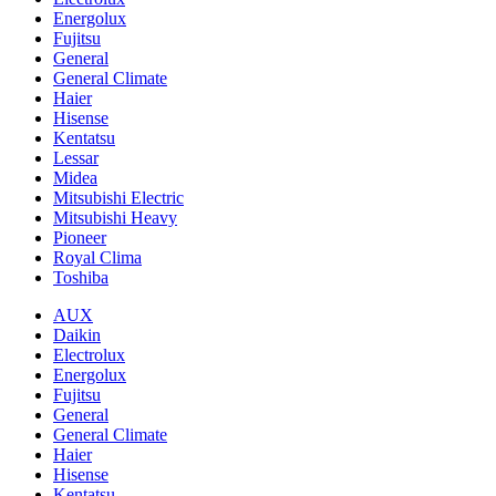
Energolux
Fujitsu
General
General Climate
Haier
Hisense
Kentatsu
Lessar
Midea
Mitsubishi Electric
Mitsubishi Heavy
Pioneer
Royal Clima
Toshiba
AUX
Daikin
Electrolux
Energolux
Fujitsu
General
General Climate
Haier
Hisense
Kentatsu