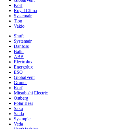
GlobalVent
Korf
Royal Clima
Systemair
Tion
Vakio
Shuft
Systemair
Danfoss
Ballu
ABB
Electrolux
Energolux
ESQ
GlobalVent
Gruner
Korf
Mitsubishi Electric
Ostberg
Polar Bear
Sako
Salda
Sysimple
Veda