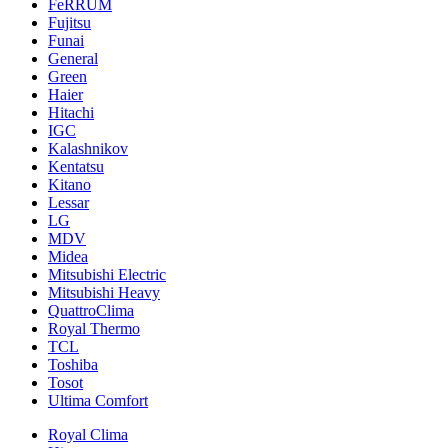
FeRRUM
Fujitsu
Funai
General
Green
Haier
Hitachi
IGC
Kalashnikov
Kentatsu
Kitano
Lessar
LG
MDV
Midea
Mitsubishi Electric
Mitsubishi Heavy
QuattroClima
Royal Thermo
TCL
Toshiba
Tosot
Ultima Comfort
Royal Clima