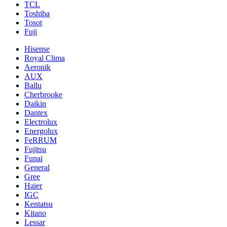
TCL
Toshiba
Tosot
Fuji
Hisense
Royal Clima
Aeronik
AUX
Ballu
Cherbrooke
Daikin
Dantex
Electrolux
Energolux
FeRRUM
Fujitsu
Funai
General
Gree
Haier
IGC
Kentatsu
Kitano
Lessar