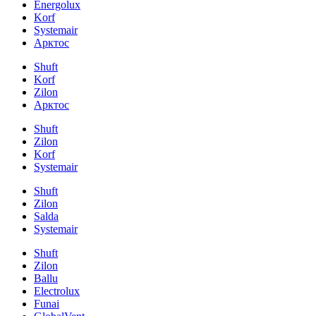
Energolux
Korf
Systemair
Арктос
Shuft
Korf
Zilon
Арктос
Shuft
Zilon
Korf
Systemair
Shuft
Zilon
Salda
Systemair
Shuft
Zilon
Ballu
Electrolux
Funai