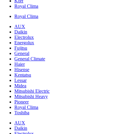
Korf
Royal Clima
Royal Clima
AUX
Daikin
Electrolux
Energolux
Fujitsu
General
General Climate
Haier
Hisense
Kentatsu
Lessar
Midea
Mitsubishi Electric
Mitsubishi Heavy
Pioneer
Royal Clima
Toshiba
AUX
Daikin
Electrolux