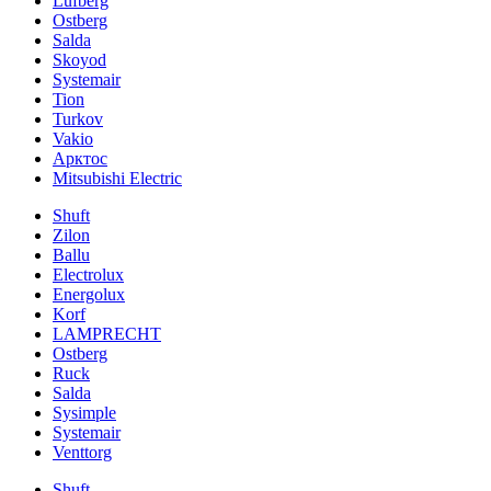
Lufberg
Ostberg
Salda
Skoyod
Systemair
Tion
Turkov
Vakio
Арктос
Mitsubishi Electric
Shuft
Zilon
Ballu
Electrolux
Energolux
Korf
LAMPRECHT
Ostberg
Ruck
Salda
Sysimple
Systemair
Venttorg
Shuft