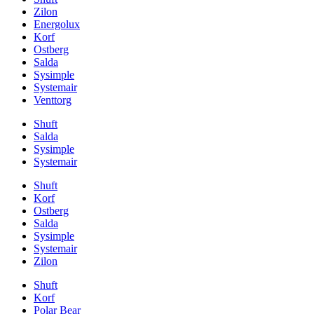
Zilon
Energolux
Korf
Ostberg
Salda
Sysimple
Systemair
Venttorg
Shuft
Salda
Sysimple
Systemair
Shuft
Korf
Ostberg
Salda
Sysimple
Systemair
Zilon
Shuft
Korf
Polar Bear