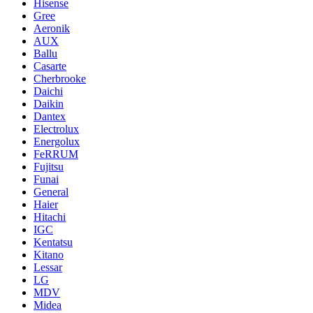
Hisense
Gree
Aeronik
AUX
Ballu
Casarte
Cherbrooke
Daichi
Daikin
Dantex
Electrolux
Energolux
FeRRUM
Fujitsu
Funai
General
Haier
Hitachi
IGC
Kentatsu
Kitano
Lessar
LG
MDV
Midea