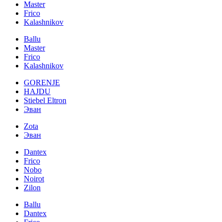
Master
Frico
Kalashnikov
Ballu
Master
Frico
Kalashnikov
GORENJE
HAJDU
Stiebel Eltron
Эван
Zota
Эван
Dantex
Frico
Nobo
Noirot
Zilon
Ballu
Dantex