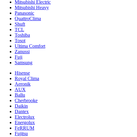
Mitsubishi Electric
Mitsubishi Heavy
Panasonic
QuattroClima
Shuft
TCL
Toshiba
Tosot
Ultima Comfort
Zanussi
Fuji
Samsung
Hisense
Royal Clima
Aeronik
AUX
Ballu
Cherbrooke
Daikin
Dantex
Electrolux
Energolux
FeRRUM
Fujitsu