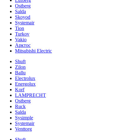
Lufberg
Ostberg
Salda
Skoyod
Systemair
Tion
Turkov
Vakio
Арктос
Mitsubishi Electric
Shuft
Zilon
Ballu
Electrolux
Energolux
Korf
LAMPRECHT
Ostberg
Ruck
Salda
Sysimple
Systemair
Venttorg
Shuft