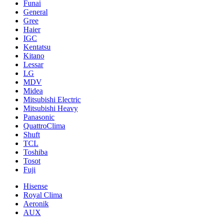
Funai
General
Gree
Haier
IGC
Kentatsu
Kitano
Lessar
LG
MDV
Midea
Mitsubishi Electric
Mitsubishi Heavy
Panasonic
QuattroClima
Shuft
TCL
Toshiba
Tosot
Fuji
Hisense
Royal Clima
Aeronik
AUX