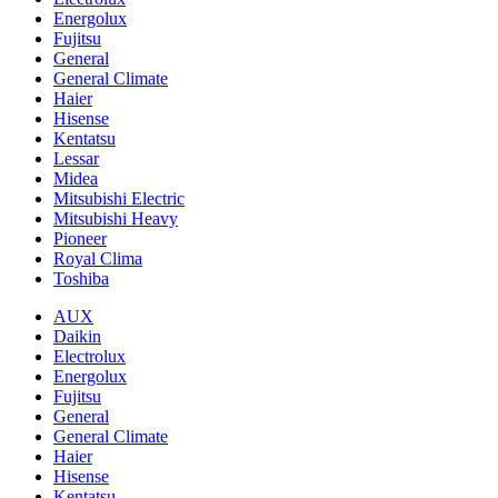
Energolux
Fujitsu
General
General Climate
Haier
Hisense
Kentatsu
Lessar
Midea
Mitsubishi Electric
Mitsubishi Heavy
Pioneer
Royal Clima
Toshiba
AUX
Daikin
Electrolux
Energolux
Fujitsu
General
General Climate
Haier
Hisense
Kentatsu