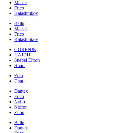
Master
Frico
Kalashnikov
Ballu
Master
Frico
Kalashnikov
GORENJE
HAJDU
Stiebel Eltron
Эван
Zota
Эван
Dantex
Frico
Nobo
Noirot
Zilon
Ballu
Dantex