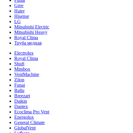
Funai
Gree
Haier
Hisense
LG
Mitsubishi Electric
Mitsubishi Heavy
Royal Clima
Труба медная
Electrolux
Royal Clima
Shuft
Minibox
VentMachine
Zilon
Funai
Ballu
Breezart
Daikin
Dantex
Ecoclima Pro Vent
Energolux
General Climate
GlobalVent