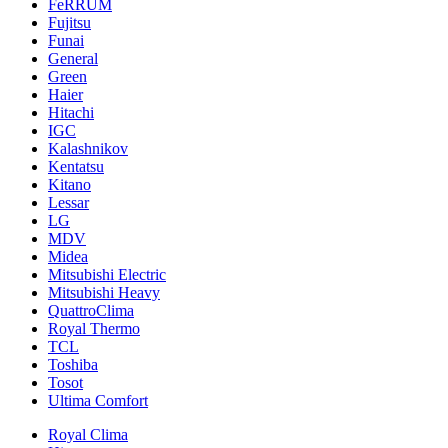
FeRRUM
Fujitsu
Funai
General
Green
Haier
Hitachi
IGC
Kalashnikov
Kentatsu
Kitano
Lessar
LG
MDV
Midea
Mitsubishi Electric
Mitsubishi Heavy
QuattroClima
Royal Thermo
TCL
Toshiba
Tosot
Ultima Comfort
Royal Clima