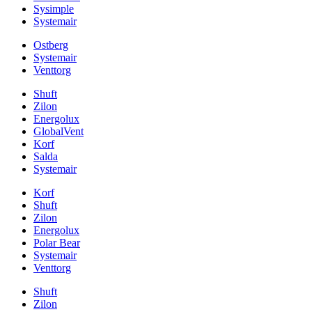
Sysimple
Systemair
Ostberg
Systemair
Venttorg
Shuft
Zilon
Energolux
GlobalVent
Korf
Salda
Systemair
Korf
Shuft
Zilon
Energolux
Polar Bear
Systemair
Venttorg
Shuft
Zilon