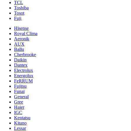
TCL
Toshiba
Tosot
Fuji
Hisense
Royal Clima
Aeronik
AUX
Ballu
Cherbrooke
Daikin
Dantex
Electrolux
Energolux
FeRRUM
Fujitsu
Funai
General
Gree
Haier
IGC
Kentatsu
Kitano
Lessar