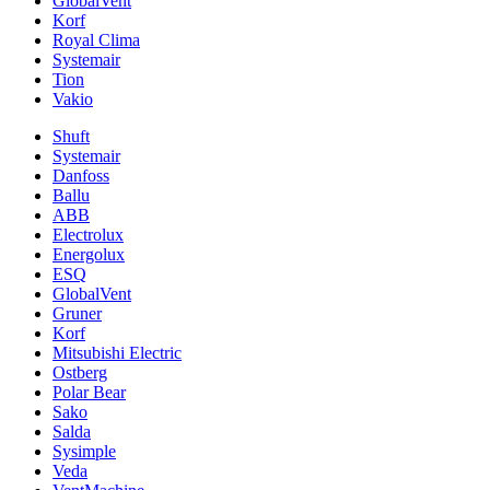
GlobalVent
Korf
Royal Clima
Systemair
Tion
Vakio
Shuft
Systemair
Danfoss
Ballu
ABB
Electrolux
Energolux
ESQ
GlobalVent
Gruner
Korf
Mitsubishi Electric
Ostberg
Polar Bear
Sako
Salda
Sysimple
Veda