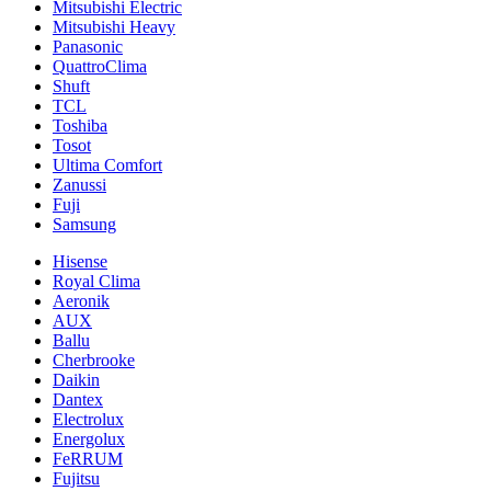
Mitsubishi Electric
Mitsubishi Heavy
Panasonic
QuattroClima
Shuft
TCL
Toshiba
Tosot
Ultima Comfort
Zanussi
Fuji
Samsung
Hisense
Royal Clima
Aeronik
AUX
Ballu
Cherbrooke
Daikin
Dantex
Electrolux
Energolux
FeRRUM
Fujitsu