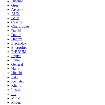
Hisense
Gree
Aeronik
AUX
Ballu
Casarte
Cherbrooke
Daichi
Daikin
Dantex
Electrolux
Energolux
FeRRUM
Fujitsu
Funai
General
Haier
Hitachi
IGC
Kentatsu
Kitano
Lessar
LG
MDV
Midea