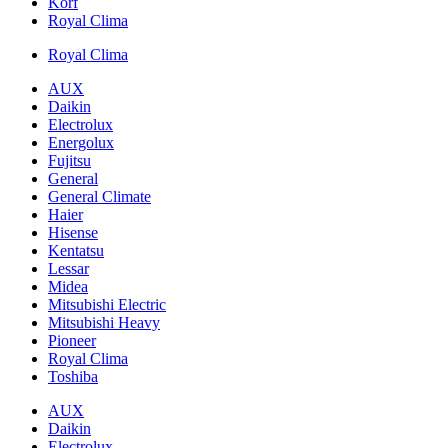
Korf
Royal Clima
Royal Clima
AUX
Daikin
Electrolux
Energolux
Fujitsu
General
General Climate
Haier
Hisense
Kentatsu
Lessar
Midea
Mitsubishi Electric
Mitsubishi Heavy
Pioneer
Royal Clima
Toshiba
AUX
Daikin
Electrolux