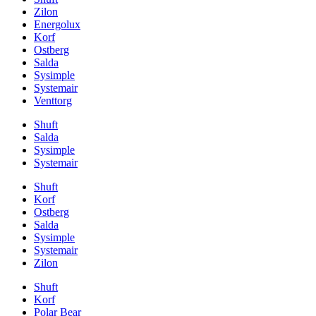
Zilon
Energolux
Korf
Ostberg
Salda
Sysimple
Systemair
Venttorg
Shuft
Salda
Sysimple
Systemair
Shuft
Korf
Ostberg
Salda
Sysimple
Systemair
Zilon
Shuft
Korf
Polar Bear